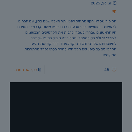
יוני 23, 2025
קוי
הסיפור של דגי הקוי מתחיל לפני יותר מאלף שנים בסין, שם הבחינו
לראשונה במוטציות צבע טבעיות בקרפיונים שהוחזקו בשבי. הסינים
היו הראשונים שבחרו לשמר ולרבות את הקרפיונים הצבעוניים
לצורכי נוי ולא רק למאכל. תהליך זה הוביל בסופו של דבר
להיווצרותם של דגי זהב ודגי קוי כאחד. דרך קוריאה, הגיעו
הקרפיונים גם ליפן, שם הפך הדג לחלק בלתי נפרד מהתרבות
המקומית.
48
לקריאה נוספת