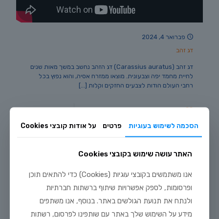
פברואר 4, 2024
דג זהב
דג זהב (Carassius auratus) דג הזהב נחשב במשך מאות שנים
לחיית מחמד יפה וצבעונית. מוצאו ממזרח אסיה, והוא נפוץ בכל
רחבי העולם הודות לצבעים החזקים וקלות
[…]
30
לקריאה נוספת
הסכמה לשימוש בעוגיות
פרטים
על אודות קובצי Cookies
האתר עושה שימוש בקובצי Cookies
אנו משתמשים בקובצי עוגיות (Cookies) כדי להתאים תוכן
ופרסומות, לספק אפשרויות שיתוף ברשתות חברתיות
ולנתח את תנועת הגולשים באתר. בנוסף, אנו משתפים
מידע על השימוש שלך באתר עם שותפינו לפרסום, רשתות