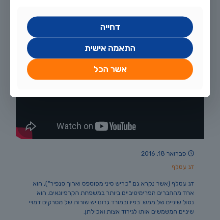
51
לקריאה נוספת
דחייה
התאמה אישית
אשר הכל
פברואר 18, 2016
דג עטלף
דג עטלף (אשר נקרא גם "כריש סיני מפוספס וארוך סנפיר"), הוא
אחד מהחברים הפרימיטיביים ביותר במשפחת הקרפיונאים. הוא
נטול שיניים של ממש. בפיו ובמורד גרונו יש שורות של מסרקים דמויי
שיניים המשמשים אותו לגירוד אצות ואכילתן.