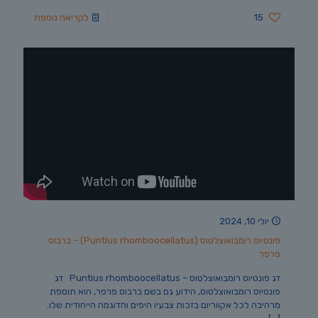
15
לקריאה נוספת
יולי 10, 2024
פונטיוס רומבואוצלטוס (Puntius rhomboocellatus) – ברבוס
פרפר
דג פונטיוס רומבואוצלטוס – Puntius rhomboocellatus דג
פונטיוס רומבואוצלטוס, הידוע גם בשם ברבוס פרפר, הוא תוספת
מרהיבה לכל אקווריום בזכות צבעיו היפים והדוגמה הייחודית שלו.