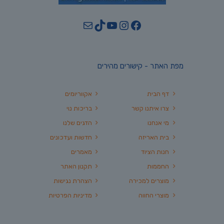
YouTube
TikTok
Mail
Instagram
Facebook
מפת האתר - קישורים מהירים
דף הבית
אקווריומים
צרו איתנו קשר
בריכות נוי
מי אנחנו
הדגים שלנו
בית האריזה
חדשות ועדכונים
חנות הציוד
מאמרים
החממות
תקנון האתר
מוצרים למכירה
הצהרת נגישות
מוצרי החווה
מדיניות הפרטיות