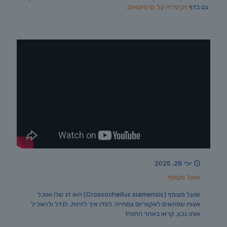
גם בדף
ויקיפדיה על קרפיונאים
.
יולי 28, 2025
שועל מעופף
שועל מעופף (Crossocheilus siamensis) הוא דג שלו ואוכל
אצות שמתאים לאקווריום צמחייה. למדו איך לזהות, לגדל ולהאכיל
אותו נכון. קראו באתר החווה!