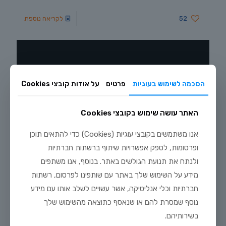
52
לקריאה נוספת
הסכמה לשימוש בעוגיות
פרטים
על אודות קובצי Cookies
האתר עושה שימוש בקובצי Cookies
אנו משתמשים בקובצי עוגיות (Cookies) כדי להתאים תוכן
ופרסומות, לספק אפשרויות שיתוף ברשתות חברתיות
ולנתח את תנועת הגולשים באתר. בנוסף, אנו משתפים
פברואר 18, 2016
מידע על השימוש שלך באתר עם שותפינו לפרסום, רשתות
כריש קשת אלבינו
חברתיות וכלי אנליטיקה, אשר עשויים לשלב אותו עם מידע
כריש קשת אלבינו – Albino Rainbow Shark כריש קשת אלבינו,
נוסף שמסרת להם או שנאסף כתוצאה מהשימוש שלך
או כריש אדום סנפיר, הוא תוספת נפלאה לאקווריום קהילתי
אגרסיבי למחצה, עם שותפים בגודל דומה או
[…]
בשירותיהם.