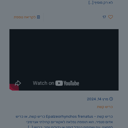
לא רק מוסיף
[…]
17
לקריאה נוספת
מרץ 14, 2024
כריש קשת
כריש קשת – Epalzeorhynchos frenatus כריש קשת, או כריש
אדום סנפיר, הוא תוספת נפלאה לאקווריום קהילתי אגרסיבי
למחצה, עם שותפים בגודל דומה או גדולים יותר. כרישי
[…]