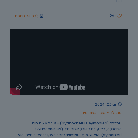
[…]
26
לקריאה נוספת
יוני 23, 2024
שמרלה – אוכל אצות סיני
שמרלה (Gyrinocheilus aymonieri) – אוכל אצות סיני
השמרלה, הידוע גם כאוכל אצות סיני (Gyrinocheilus
aymonieri), הוא דג מעניין ושימושי ביותר באקווריומים ביתיים. הוא