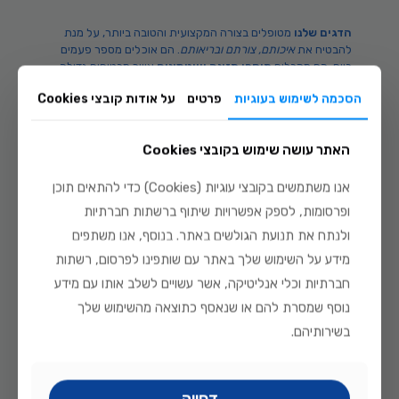
הדגים שלנו
מטופלים בצורה המקצועית והטובה ביותר, על מנת
להבטיח את
איכותם, צורתם ובריאותם
. הם אוכלים מספר פעמים
ביום, הם מקבלים
תוספי תזונה ווויטמינים
אשר מבטיחים גדילה
מהירה ו
צבעים זוהרים
ונמכרים על בסיס יומי לאלפי
לקוחות
הסכמה לשימוש בעוגיות
פרטים
על אודות קובצי Cookies
מרוצים
.
האתר עושה שימוש בקובצי Cookies
אנו משתמשים בקובצי עוגיות (Cookies) כדי להתאים תוכן
ופרסומות, לספק אפשרויות שיתוף ברשתות חברתיות
ולנתח את תנועת הגולשים באתר. בנוסף, אנו משתפים
מידע על השימוש שלך באתר עם שותפינו לפרסום, רשתות
חברתיות וכלי אנליטיקה, אשר עשויים לשלב אותו עם מידע
נוסף שמסרת להם או שנאסף כתוצאה מהשימוש שלך
בשירותיהם.
דחייה