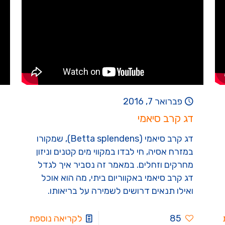
פברואר 7, 2016
דג קרב סיאמי
דג קרב סיאמי (Betta splendens), שמקורו
במזרח אסיה, חי לבדו במקווי מים קטנים וניזון
מחרקים וזחלים. במאמר זה נסביר איך לגדל
דג קרב סיאמי באקווריום ביתי, מה הוא אוכל
ואילו תנאים דרושים לשמירה על בריאותו.
85
לקריאה נוספת