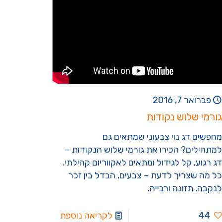
פברואר 7, 2016
גורמי שלוש נקודות
מחפשים דג נוי צבעוני שמתאים גם
למתחילים? הכירו את גורמי שלוש הנקודות –
דג רגוע, קל לגידול ומתאים לאקווריום קהילתי.
כל מה שצריך לדעת – צבעים, הבדל בין זכר
לנקבה, תזונה ורבייה.
44
לקריאה נוספת