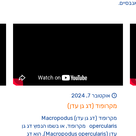
נבסיים.
אוקטובר 7, 2024
מקרופוד (דג גן עדן)
מקרופוד (דג גן עדן) Macropodus
opercularis מקרופוד, או בשמו הנפוץ דג גן
עדן (Macropodus opercularis), הוא דג