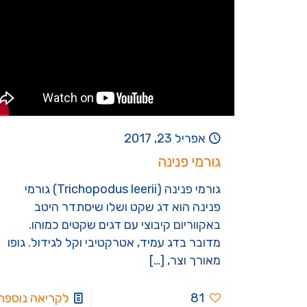
אפריל 23, 2017
גורמי פנינה
גורמי פנינה (Trichopodus leerii) גורמי
פנינה הוא דג שקט ושלו שיסתדר היטב
באקווריום קיבוצי עם דגים שקטים כמוהו.
מדובר בדג עמיד, אטרקטיבי וקל לגידול. גופו
מאורך וצר,
[…]
81
לקריאה נוספת