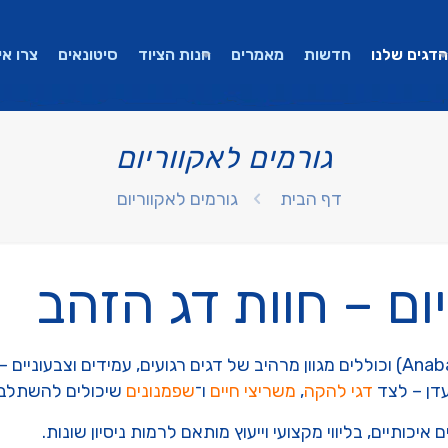
הדגים שלנו
חדשות
מאמרים
חנות הציוד
סיטונאים
צרו אי
גורמים לאקווריום
דף הבית
גורמים לאקווריום
יום – חוות דג הזהב
משתייכים למשפחת האנבסיים (Anabantidae) וכוללים מגוון מרהיב של דגים רגועים, עמי
עדן – לצד
דגי להקה
,
משריצי חיים
ו־
שפמנונים
שיכולים להשתלב ב
כותיים, בליווי מקצועי וייעוץ מותאם לרמות ניסיון שונות.