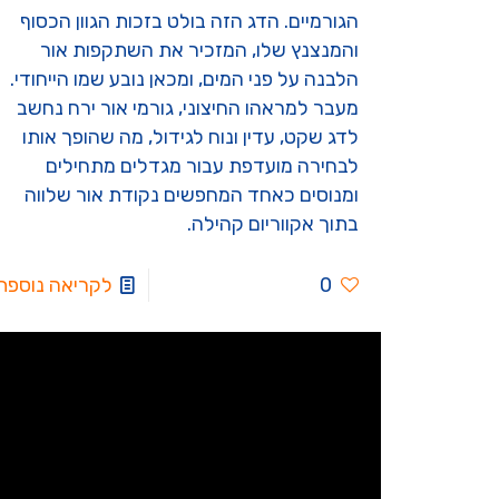
הגורמיים. הדג הזה בולט בזכות הגוון הכסוף
והמנצנץ שלו, המזכיר את השתקפות אור
הלבנה על פני המים, ומכאן נובע שמו הייחודי.
מעבר למראהו החיצוני, גורמי אור ירח נחשב
לדג שקט, עדין ונוח לגידול, מה שהופך אותו
לבחירה מועדפת עבור מגדלים מתחילים
ומנוסים כאחד המחפשים נקודת אור שלווה
בתוך אקווריום קהילה.
0
לקריאה נוספת