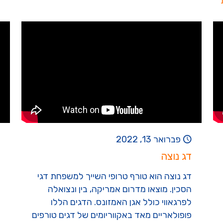
פברואר 13, 2022
דג נוצה
דג נוצה הוא טורף טרופי השייך למשפחת דגי
הסכין. מוצאו מדרום אמריקה, בין ונצואלה
לפרגאווי כולל אגן האמזונס. הדגים הללו
פופולאריים מאד באקווריומים של דגים טורפים