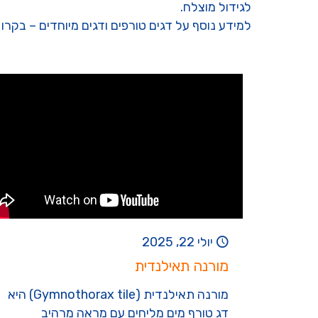
לגידול מוצלח.
למידע נוסף על דגים טורפים ודגים מיוחדים – בקרו 
יולי 22, 2025
מורנה תאילנדית
מורנה תאילנדית (Gymnothorax tile) היא
דג טורף מים מליחים עם מראה מרהיב