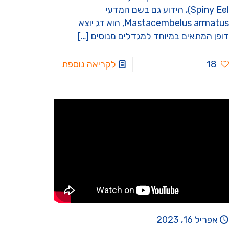
Spiny Eel), הידוע גם בשם המדעי
Mastacembelus armatus, הוא דג יוצא
דופן המתאים במיוחד למגדלים מנוסים
[…]
18
לקריאה נוספת
אפריל 16, 2023