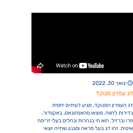
ינואר 30, 2022
דג עפרון מנוקד
דג העפרון המנוקד, מגיע לעיתים יחסית
נדירות לחווה. מוצאו מהאמזונאס, באקוודור,
פרו וברזיל. הוא חי בנהרות ונחלים בעלי זרימה
איטית. זהו דג בעל מראה וסגנון שחייה יוצאי