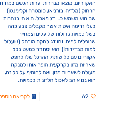
האקווריום. מוצאו מנהרות יערות הגשם במזרח
הרחוק (מלזיה, בורניאו, סומטרה וקלימנטן)
שם הוא משמש כ... דג מאכל. הוא חי בנהרות
בעלי זרימה איטית אשר מקבלים צבע כהה
בשל כמויות גדולות של עלים וצמחייה
שנופלים למים. זהו דג להקה מובהק (שעלול
למות מבדידות!) והוא יסתדר כמעט בכל
אקווריום עם כל שותף. ההרגל שלו לחפש
שאריות מזון בקרקעית הופך אותו למנקה
מעולה לשאריות מזון. ואם להוסיף על כל זה,
הוא גם אוהב לאכול חלזונות בכמויות.
62
לקריאה נוספת