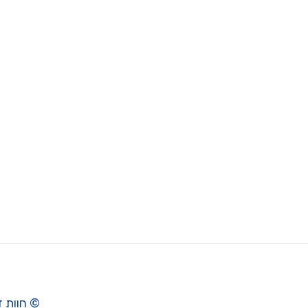
© חוות דג הזהב 8 בע"מ, כל הז