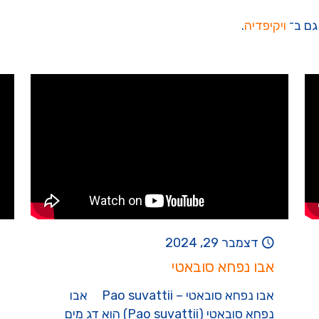
גם ב־
ויקיפדיה
.
דצמבר 29, 2024
אבו נפחא סובאטי
אבו נפחא סובאטי – Pao suvattii אבו
נפחא סובאטי (Pao suvattii) הוא דג מים