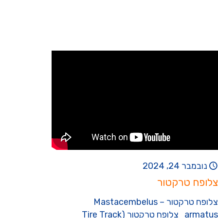
נובמבר 24, 2024
צלופח טרקטור
צלופח טרקטור – Mastacembelus
armatus צלופח טרקטור (Tire Track