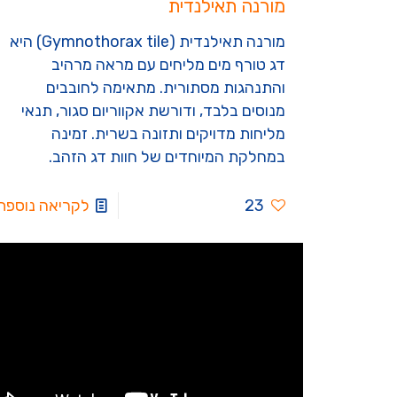
מורנה תאילנדית
מורנה תאילנדית (Gymnothorax tile) היא
דג טורף מים מליחים עם מראה מרהיב
והתנהגות מסתורית. מתאימה לחובבים
מנוסים בלבד, ודורשת אקווריום סגור, תנאי
מליחות מדויקים ותזונה בשרית. זמינה
במחלקת המיוחדים של חוות דג הזהב.
23
לקריאה נוספת