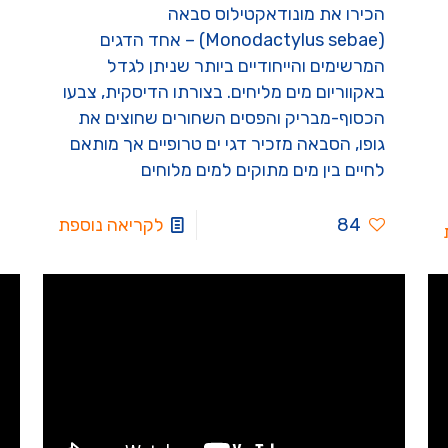
הכירו את מונודאקטילוס סבאה
(Monodactylus sebae) – אחד הדגים
המרשימים והייחודיים ביותר שניתן לגדל
באקווריום מים מליחים. בצורתו הדיסקית, צבעו
הכסוף-מבריק והפסים השחורים שחוצים את
גופו, הסבאה מזכיר דגי ים טרופיים אך מותאם
לחיים בין מים מתוקים למים מלוחים
84
לקריאה נוספת