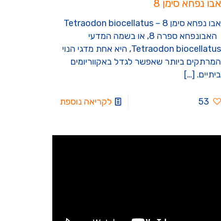
אבו נפחא סימן 8
אבו נפחא סימן 8 – Tetraodon biocellatus
האבונפחא ספרה 8, או בשמה המדעי
Tetraodon biocellatus, היא אחת מדגי הנוי
המרתקים ביותר שאפשר לגדל באקווריומים
ביתיים.
[…]
53
לקריאה נוספת