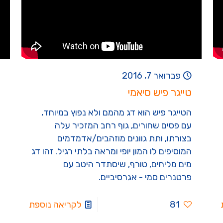
פברואר 7, 2016
טייגר פיש סיאמי
הטייגר פיש הוא דג מהמם ולא נפוץ במיוחד,
עם פסים שחורים, גוף רחב המזכיר עלה
בצורתו, ותת גוונים מוזהבים/אדמדמים
המוסיפים לו המון יופי ומראה בלתי רגיל. זהו דג
מים מליחים, טורף, שיסתדר היטב עם
פרטנרים סמי - אגרסיביים.
81
לקריאה נוספת