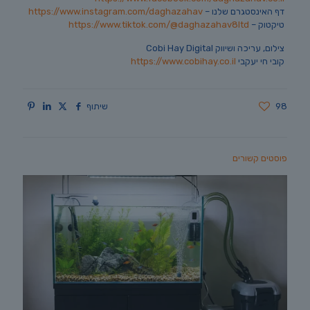
דף האינסטגרם שלנו –
https://www.instagram.com/daghazahav
טיקטוק –
https://www.tiktok.com/@daghazahav8ltd
צילום, עריכה ושיווק Cobi Hay Digital
קובי חי יעקבי
https://www.cobihay.co.il
98
שיתוף
פוסטים קשורים