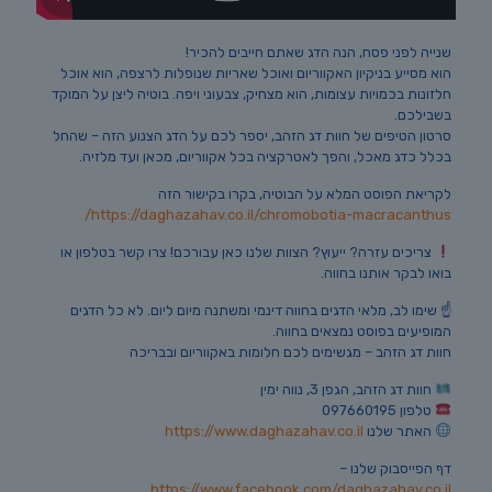
שנייה לפני פסח, הנה הדג שאתם חייבים להכיר!
הוא מסייע בניקיון האקווריום ואוכל שאריות שנופלות לרצפה, הוא אוכל
חלזונות בכמויות עצומות, הוא מצחיק, צבעוני ויפה. בוטיה ליצן על המוקד
בשבילכם.
סרטון הטיפים של חוות דג הזהב, יספר לכם על הדג הצנוע הזה – שהחל
בכלל כדג מאכל, והפך לאטרקציה בכל אקווריום, מכאן ועד מלזיה.
לקריאת הפוסט המלא על הבוטיה, בקרו בקישור הזה
https://daghazahav.co.il/chromobotia-macracanthus/
צריכים עזרה? ייעוץ? הצוות שלנו כאן עבורכם! צרו קשר בטלפון או
בואו לבקר אותנו בחווה.
☝️ שימו לב, מלאי הדגים בחווה דינמי ומשתנה מיום ליום. לא כל הדגים
המופיעים בפוסט נמצאים בחווה.
חוות דג הזהב – מגשימים לכם חלומות באקווריום ובבריכה
חוות דג הזהב, הגפן 3, נווה ימין
טלפון 097660195
האתר שלנו
https://www.daghazahav.co.il
דף הפייסבוק שלנו –
https://www.facebook.com/daghazahav.co.il