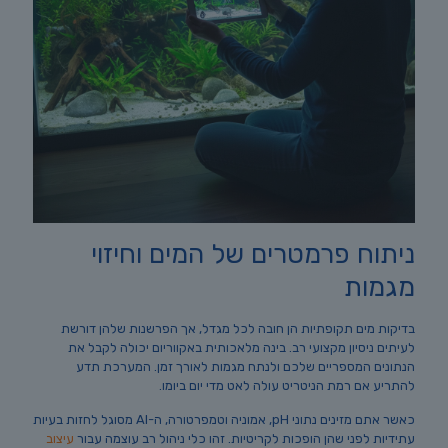
ניתוח פרמטרים של המים וחיזוי
מגמות
בדיקות מים תקופתיות הן חובה לכל מגדל, אך הפרשנות שלהן דורשת
לעיתים ניסיון מקצועי רב. בינה מלאכותית באקווריום יכולה לקבל את
הנתונים המספריים שלכם ולנתח מגמות לאורך זמן. המערכת תדע
להתריע אם רמת הניטריט עולה לאט מדי יום ביומו.
כאשר אתם מזינים נתוני pH, אמוניה וטמפרטורה, ה-AI מסוגל לחזות בעיות
עתידיות לפני שהן הופכות לקריטיות. זהו כלי ניהול רב עוצמה עבור
עיצוב