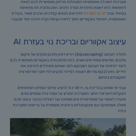
מערכות האכלה אוטומטיות המנוהלות מרחוק מאפשרות לכם לצאת
לחופשות ללא דאגות מיותרות לגורל הדגים. הטכנולוגיה הזו מתאימה
במיוחד עבור
דגי נוי למכירה
הדורשים תנאים קפדניים ויציבים מאוד. בעזרת
האוטומציה, הטיפול באקווריום הופך לחוויה נעימה וקלה הרבה יותר מבעבר.
עיצוב אקווריום ובריכת נוי בעזרת AI
תהליך העיצוב (Aquascaping) דורש דמיון ותכנון מוקדם של מיקום
סלעים, שורשים וצמחי מים שונים. בינה מלאכותית באקווריום מאפשרת לכם
ליצור הדמיות של העיצוב המבוקש לפני שאתם מתחילים להרטיב את
הידיים. ניתן לבקש מה-AI הצעות לסידור סלעים לפי חוקי הפרופורציה
המקובלים בתחום.
עבור מי שמתכנן בריכת נוי, ה-AI יכול להציע שילובי צמחים המתאימים
לאקלים הישראלי החם. המערכת תמליץ על צמחי גדה וצמחים צפים
שיעזרו לשמור על טמפרטורת מים מאוזנת ועל הצללה נכונה. עיצוב חכם
משלב אסתטיקה עם פונקציונליות ביולוגית ששומרת על בריאות המערכת
כולה.