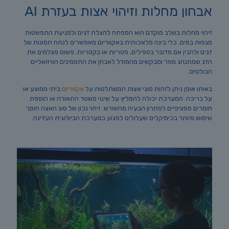
אבחון מחלות וזיהוי אצות בעזרת AI
זיהוי מחלות בשלב מוקדם הוא המפתח להצלת דגים ולמניעת התפשטות
מגפות במים. כלי בינה מלאכותית באקווריום מאפשרים לנתח תמונות של
דגים ולהבין אם מדובר בטפילים, פטריות או בקטריות. פשוט מצלמים את
הדג שמתנהג מוזר ומבקשים מהמודל לאבחן את התסמינים הוויזואליים
הבולטים.
באותו אופן ניתן לזהות סוגי אצות המשתלטות על
אקווריום
ביתי ממוצע או
על בריכה. המערכת יכולה להמליץ על שינוי משטר התאורה או הוספת
חומרים ספציפיים לפתרון הבעיה מהשורש. זיהוי נכון של סוג האצה חוסך
שימוש מיותר בכימיקלים שעלולים לפגוע במערכת הביולוגית העדינה.