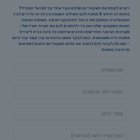
רוצים לקחת את האקווריום שלכם צעד אחד קדימה אל העתיד?
בחוות דג הזהב 8 מחכה לכם השילוב המנצח בין דגי נוי נדירים לבין
הטכנולוגיה המתקדמת ביותר לתחזוקה חכמה, פשוטה ומהנה.
הצוות המקצועי שלנו כאן כדי להתאים לכם את הציוד האידיאלי,
מערכות הניטור החדישות והדגים שיהפכו כל פינה בבית ליצירת
אמנות חיה ומשגשגת. בואו לבקר אותנו בחווה או צרו קשר עוד היום
- ותנו לנו לעזור לכם להפוך את חלום האקווריום החכם למציאות
מרהיבה בשטח!