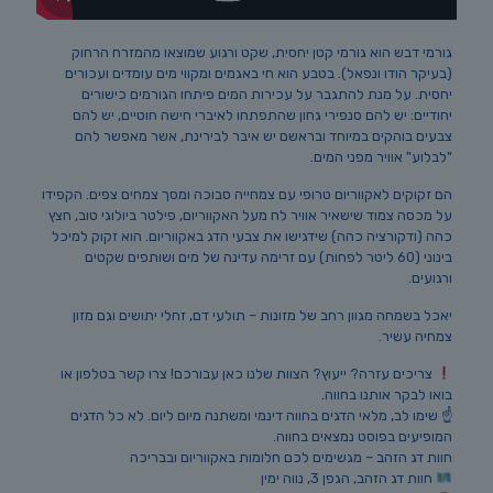
גורמי דבש הוא גורמי קטן יחסית, שקט ורגוע שמוצאו מהמזרח הרחוק
(בעיקר הודו ונפאל). בטבע הוא חי באגמים ומקווי מים עומדים ועכורים
יחסית. על מנת להתגבר על עכירות המים פיתחו הגורמים כישורים
יחודיים: יש להם סנפירי גחון שהתפתחו לאיברי חישה חוטיים, יש להם
צבעים בוהקים במיוחד ובראשם יש איבר לבירינת, אשר מאפשר להם
"לבלוע" אוויר מפני המים.
הם זקוקים לאקווריום טרופי עם צמחייה סבוכה ומסך צמחים צפים. הקפידו
על מכסה צמוד שישאיר אוויר לח מעל האקווריום, פילטר ביולוגי טוב, חצץ
כהה (ודקורציה כהה) שידגישו את צבעי הדג באקווריום. הוא זקוק למיכל
בינוני (60 ליטר לפחות) עם זרימה עדינה של מים ושותפים שקטים
ורגועים.
יאכל בשמחה מגוון רחב של מזונות – תולעי דם, זחלי יתושים וגם מזון
צמחיה עשיר.
צריכים עזרה? ייעוץ? הצוות שלנו כאן עבורכם! צרו קשר בטלפון או
בואו לבקר אותנו בחווה.
☝️ שימו לב, מלאי הדגים בחווה דינמי ומשתנה מיום ליום. לא כל הדגים
המופיעים בפוסט נמצאים בחווה.
חוות דג הזהב – מגשימים לכם חלומות באקווריום ובבריכה
חוות דג הזהב, הגפן 3, נווה ימין