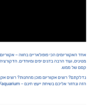
אחד האקווריומים הכי פופולאריים בחווה – אקווריום ט
מטיניס, ועוד הרבה בדגים יפים ומיוחדים. הדקורציה
קסם של ממש.
נדלקתם? רוצים אקווריום מוכן מהחנות? רוצים אקו
הזה ונחזור אליכם בשיחת ייעוץ חינם – https://daghazahav.co.il/aquarium