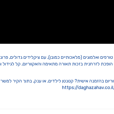
ורפים ואלמוגים (מלאכותיים כמובן), עם ציקלידים גדולים, פרונטוז
 הופכת לזרחנית בזכות תאורה מתאימה והאקווריום, קל לגידול ות
וריום בהזמנה אישית? קטנטן לילדים, או ענק, בתוך הקיר למשר