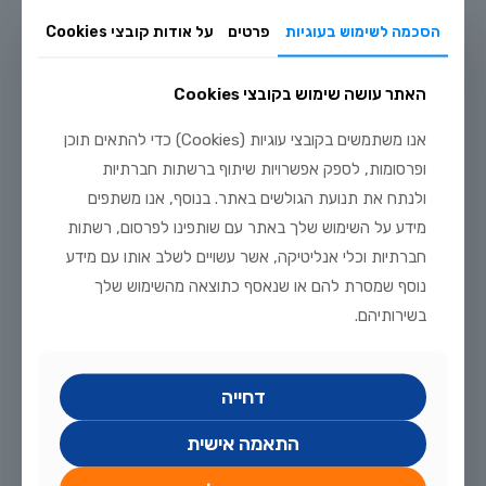
הסכמה לשימוש בעוגיות
פרטים
על אודות קובצי Cookies
האתר עושה שימוש בקובצי Cookies
יולי 20, 2026
אנו משתמשים בקובצי עוגיות (Cookies) כדי להתאים תוכן
מדריך טיפוח דגי זהב וקוי בבריכת נוי: תנאים, תזונה ומניעת מחלות
ופרסומות, לספק אפשרויות שיתוף ברשתות חברתיות
לקריאה נוספת
ולנתח את תנועת הגולשים באתר. בנוסף, אנו משתפים
מידע על השימוש שלך באתר עם שותפינו לפרסום, רשתות
חברתיות וכלי אנליטיקה, אשר עשויים לשלב אותו עם מידע
נוסף שמסרת להם או שנאסף כתוצאה מהשימוש שלך
בשירותיהם.
דחייה
התאמה אישית