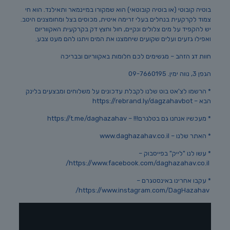
בוטיה קובוטי (או בוטיה קובוטאי) הוא שמקורו במיינמאר ותאילנד. הוא חי
צמוד לקרקעית בנחלים בעלי זרימה איטית, מכוסים בצל ומחומצנים היטב.
יש להקפיד על מים צלולים ונקיים, חול וחצץ דק בקרקעית האקווריום
ואפילו גזעים ועלים שקועים שיחמצנו את המים ויתנו להם מעט צבע.
חוות דג הזהב – מגשימים לכם חלומות באקווריום ובבריכה
הגפן 3, נווה ימין. 09-7660195
* הרשמו לצ'אט בוט שלנו לקבלת עדכונים על משלוחים ומבצעים בלינק
הבא – https://rebrand.ly/dagzahavbot
* מעכשיו אנחנו גם בטלגרם!!! – https://t.me/daghazahav
* האתר שלנו – www.daghazahav.co.il
* עשו לנו "לייק" בפייסבוק –
https://www.facebook.com/daghazahav.co.il/
* עקבו אחרינו באינסטגרם –
https://www.instagram.com/DagHazahav/