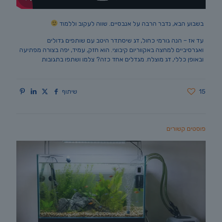
בשבוע הבא, נדבר הרבה על אנבסיים. שווה לעקוב וללמוד
עד אז – הנה גורמי כחול, דג שיסתדר היטב עם שותפים גדולים
ואגרסיביים למחצה באקווריום קיבוצי. הוא חזק, עמיד, יפה בצורה מפתיעה
ובאופן כללי, דג מוצלח. מגדלים אחד כזה? צלמו ושתפו בתגובות
15
שיתוף
פוסטים קשורים