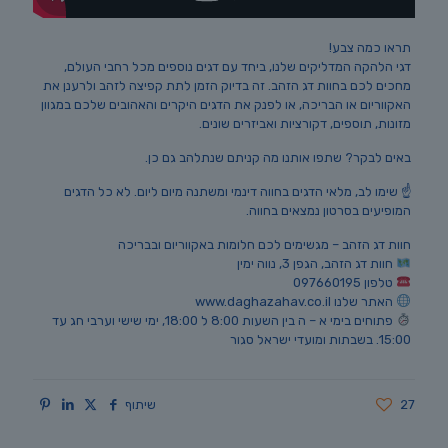
תראו כמה צבע!
דגי הלהקה המדליקים שלנו, ביחד עם דגים נוספים מכל רחבי העולם,
מחכים לכם בחוות דג הזהב. זה בדיוק הזמן לתת קפיצה לזהב ולרענן את
האקווריום או הבריכה, או לפנק את הדגים היקרים והאהובים שלכם במגוון
מזונות, תוספים, דקורציות ואביזרים שונים.
באים לבקר? שתפו אותנו מה קניתם שנתלהב גם כן.
☝️ שימו לב, מלאי הדגים בחווה דינמי ומשתנה מיום ליום. לא כל הדגים
המופיעים בסרטון נמצאים בחווה.
חוות דג הזהב – מגשימים לכם חלומות באקווריום ובבריכה
חוות דג הזהב, הגפן 3, נווה ימין
טלפון 097660195
האתר שלנו www.daghazahav.co.il
פתוחים בימי א – ה בין השעות 8:00 ל 18:00, ימי שישי וערבי חג עד
15:00. בשבתות ומועדי ישראל סגור
27
שיתוף