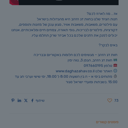
אז… מה לארוז לכם?
חנות הציוד שלנו בחוות דג הזהב היא מהגדולות בישראל
עם פילטרים, משאבות, משאבות אוויר, מגוון ענק של מזונות ותוספים,
דקורציות, פילטרים לבריכות, גופי תאורה, צמחים חיים ומלאכותיים, אנחנו
יכולים לפנק את הדגים שלכם בכל אביזר שרק תחלמו עליו.
באים לבקר?
חוות דג הזהב – מגשימים לכם חלומות באקווריום ובבריכה
חוות דג הזהב, הגפן 3, נווה ימין
טלפון 097660195
האתר שלנו www.daghazahav.co.il
פתוחים בימי א – ה בין השעות 8:00 ל 18:00, ימי שישי וערבי חג עד
15:00. בשבתות ומועדי ישראל סגור
73
שיתוף
פוסטים קשורים