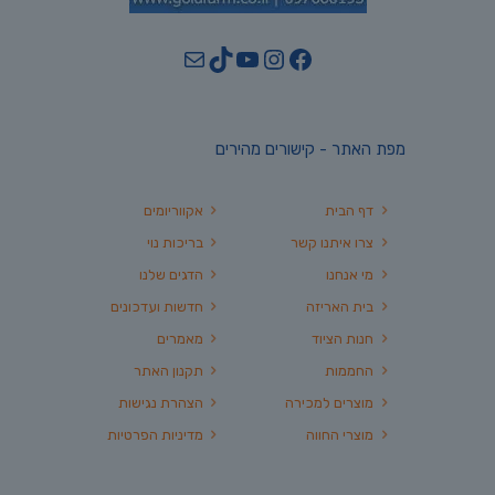
YouTube
TikTok
Mail
Instagram
Facebook
מפת האתר - קישורים מהירים
דף הבית
אקווריומים
צרו איתנו קשר
בריכות נוי
מי אנחנו
הדגים שלנו
בית האריזה
חדשות ועדכונים
חנות הציוד
מאמרים
החממות
תקנון האתר
מוצרים למכירה
הצהרת נגישות
מוצרי החווה
מדיניות הפרטיות