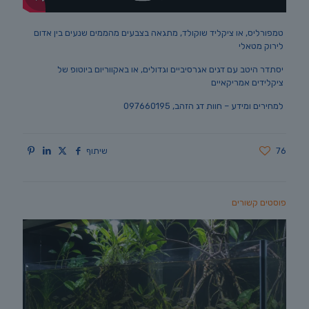
טמפורליס, או ציקליד שוקולד, מתגאה בצבעים מהממים שנעים בין אדום
לירוק מטאלי
יסתדר היטב עם דגים אגרסיביים וגדולים, או באקווריום ביוטופ של
ציקלידים אמריקאיים
למחירים ומידע – חוות דג הזהב, 097660195
76
שיתוף
פוסטים קשורים