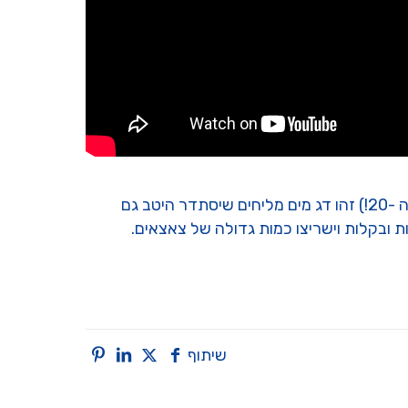
מולי מפרש הוא ממשפחת המשריצים החיים ואחד מהדגים הנפוצים ביותר בתחום האקווריומים (עוד מתחילת המאה ה -20!) זהו דג מים מליחים שיסתדר היטב גם
 ובקלות וישריצו כמות גדולה של צאצאים.
שיתוף