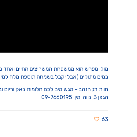
במים מתוקים (אבל יקבל בשמחה תוספת מלח למים!)
חוות דג הזהב – מגשימים לכם חלומות באקווריום ו
הגפן 3, נווה ימין. 09-7660195
63