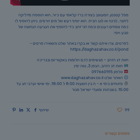
מפל קטנטן, המעוצב בצורת ברז קלאסי עם כיור, הוא תוספת מדליקה
לחצר, לגינה או לגג הבית. הוא יוסיף רעש של מים זורמים. ניתן להוסיף לו
כמה צמחים רעננים וכמה דגי זהב כדי להוסיף את הנגיעה הנחוצה של
טבע ויופי.
לפרטים, צרו איתנו קשר או בקרו באתר שלנו והשאירו פרטים –
https://daghazahav.co.il/pond
חוות דג הזהב – מגשימים לכם חלומות באקווריום ובבריכה
חוות דג הזהב, הגפן 3, נווה ימין
טלפון 097660195
האתר שלנו www.daghazahav.co.il
פתוחים בימי א – ה בין השעות 8:00 ל 18:00, ימי שישי וערבי חג עד
15:00. בשבתות ומועדי ישראל סגור
99
שיתוף
פוסטים קשורים