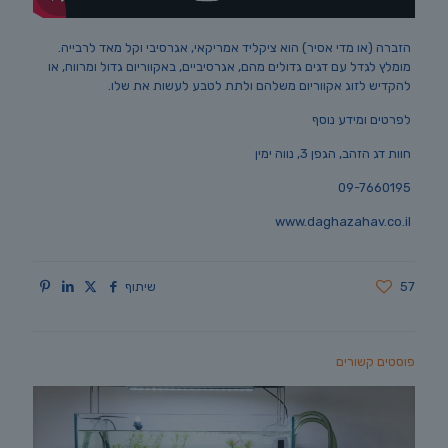
הזברה (או מדי אסיר) הוא ציקליד אמריקאי, אגרסיבי וקל מאד לרבייה.
מומלץ לגדל עם דגים גדולים מהם, אגרסיביים, באקווריום גדול ומרווח, או
להקדיש לזוג אקווריום משלהם ולתת לטבע לעשות את שלו.
לפרטים ומידע נוסף
חוות דג הזהב, הגפן 3, נווה ימין
09-7660195
www.daghazahav.co.il
57
שיתוף
פוסטים קשורים