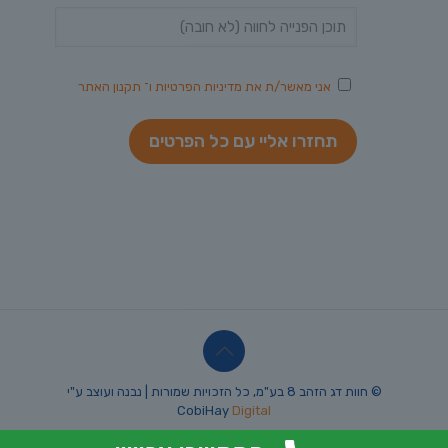
אני מאשר/ת את
מדיניות הפרטיות
ו־
תקנון האתר
© חוות דג הזהב 8 בע"מ, כל הזכויות שמורות | נבנה ועוצב ע"י
CobiHay
Digital