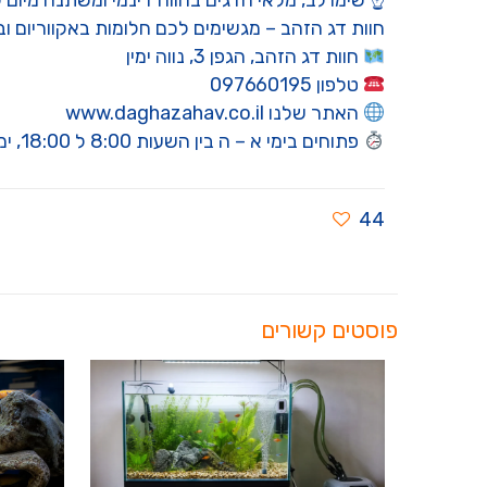
☝️ שימו לב, מלאי הדגים בחווה דינמי ומשתנה מיום 
חוות דג הזהב – מגשימים לכם חלומות באקווריום ו
חוות דג הזהב, הגפן 3, נווה ימין
טלפון 097660195
האתר שלנו www.daghazahav.co.il
פתוחים בימי א – ה בין השעות 8:00 ל 18:00, ימי שישי וערבי חג עד 15:00. בשבתות ומועדי ישראל סגור
44
פוסטים קשורים