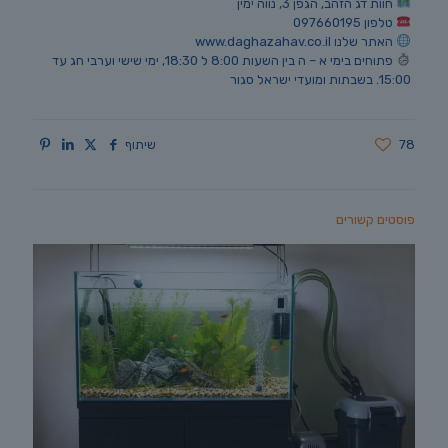
חוות דג הזהב, הגפן 3, נווה ימין
טלפון 097660195
האתר שלנו www.daghazahav.co.il
פתוחים בימי א – ה בין השעות 8:00 ל 18:30, ימי שישי וערבי חג עד
15:00. בשבתות ומועדי ישראל סגור
78
שיתוף
פוסטים קשורים