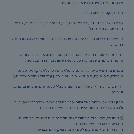
שפמנונים – דולפין, דולפין אלבינו, מנקים
מנקי קרקעית – בוטיה ליצן
גורמים ואנבסיים – דג קרב סיאמי ונקבות, גורמי נוצה, גורמי פנינה, גורמי
רד ספוטד, גורמי כחול
קרפיונאים וברבוסים – כריש כסף, שוונפלד, דנסוני, סומטרה, סומטרה גלו,
רוזי ברב
דגי להקה – טטרה זכוכית, טטרה לימון, טטרה ננה, אלמנה צבעונית,
סרפה, רמי נוז, ניאונים, קרדינלים, ניאון שחור, זברה דניו צבעוניות
משריצים חיים – סייפן קוי, סייפנים, פלאטי מיקס, פלאטי קוראל, פלאטי
טוקסידו, מולי מיקס, מולי שיש, מולי שחור, מגוון ענק של גופים תוצרת חוץ
דגי זהב ובריכה – קוי, שליירים מהממים כולל טלסקופים, זהב אדום, צהוב
ושובונקין
מגוון גדול של צמחים לאקווריום ולבריכה וכל הציוד שתצטרכו לאקווריום
ולבריכה שלכם, בחנות הציוד הגדולה והמאובזרת שלנו.
☝️ שימו לב, מלאי הדגים בחווה דינמי ומשתנה מיום ליום. לא כל הדגים
המופיעים בסרטון נמצאים בחווה.
חוות דג הזהב – מגשימים לכם חלומות באקווריום ובבריכה