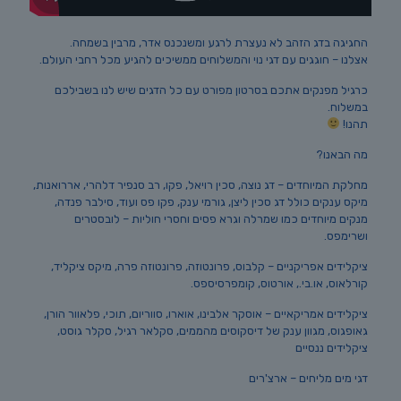
החגיגה בדג הזהב לא נעצרת לרגע ומשנכנס אדר, מרבין בשמחה.
אצלנו – חוגגים עם דגי נוי והמשלוחים ממשיכים להגיע מכל רחבי העולם.
כרגיל מפנקים אתכם בסרטון מפורט עם כל הדגים שיש לנו בשבילכם
במשלוח.
תהנו!
מה הבאנו?
מחלקת המיוחדים – דג נוצה, סכין רויאל, פקו, רב סנפיר דלהרי, אררואנות,
מיקס ענקים כולל דג סכין ליצן, גורמי ענק, פקו פס ועוד, סילבר פנדה,
מנקים מיוחדים כמו שמרלה וגרא פסים וחסרי חוליות – לובסטרים
ושרימפס.
ציקלידים אפריקניים – קלבוס, פרונטוזה, פרונטוזה פרה, מיקס ציקליד,
קורלאוס, או.בי., אורטוס, קומפרסיספס.
ציקלידים אמריקאיים – אוסקר אלבינו, אוארו, סווריום, תוכי, פלאוור הורן,
גאופגוס, מגוון ענק של דיסקוסים מהממים, סקלאר רגיל, סקלר גוסט,
ציקלידים ננסיים
דגי מים מליחים – ארצ'רים