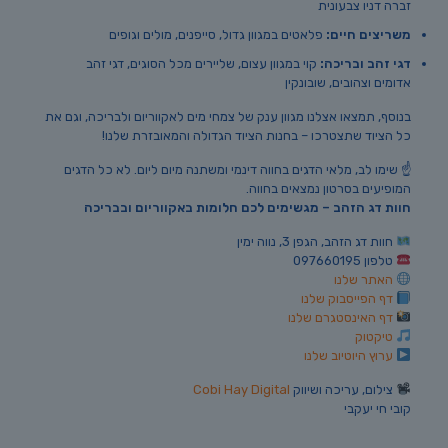
זברה דניו צבעונית
משריצים חיים:
פלאטים במגוון גדול, סייפנים, מולים וגופים
דגי זהב ובריכה:
קוי במגוון עצום, שליירים מכל הסוגים, דגי זהב
אדומים וצהובים, שובונקין
בנוסף, תמצאו אצלנו מגוון ענק של צמחי מים לאקווריום ולבריכה, וגם את
כל הציוד שתצטרכו – בחנות הציוד הגדולה והמאובזרת שלנו!
☝️ שימו לב, מלאי הדגים בחווה דינמי ומשתנה מיום ליום. לא כל הדגים
המופיעים בסרטון נמצאים בחווה.
חוות דג הזהב – מגשימים לכם חלומות באקווריום ובבריכה
חוות דג הזהב, הגפן 3, נווה ימין
טלפון
097660195
האתר שלנו
דף הפייסבוק שלנו
דף האינסטגרם שלנו
טיקטוק
ערוץ היוטיוב שלנו
צילום, עריכה ושיווק
Cobi Hay Digital
קובי חי יעקבי