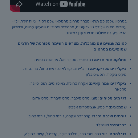
בסרטון שלפניכם תראו מבחר מרהיב מהמלאי שלנו לסוף יוני ותחילת יולי –
עשרות מינים של דגי נוי צבעוניים, מרהיבים וייחודיים שהגיעו לחווה, ובשבוע
הבא יגיע גם משלוח חדש ורענן במיוחד.
לטובת אנשים עם מוגבלות, מצרפים רשימה מפורטת של הדגים
שמופיעים בסרטון:
מחלקת המיוחדים:
רב סנפיר, סכין רויאל, ארואנה כסופה
ציקלידים אפריקניים:
רד ג'ייקוב, קורלאוס, ראש כחול, פרונטוזה,
מיקס ציקליד, תכשיט בלון
ציקלידים אמריקאיים:
אקרה כחולה, גאופגוסים, תוכי טייגר,
סקלאר
דגי מים מליחים:
מונו, סקט סילבר, סקט היבריד, סקט אדום
שפמנונים:
דולפין, אנציסטרוס אלבינו
גורמים ואנבסיים:
דג קרב זכר ונקבה, גורמי כחול, גורמי צהוב
ברבוסים:
שוונפלד
דגי להקה:
רוזי ברב, שרי ברב, סילבר דולר, קרדינל, קשת כחולה,