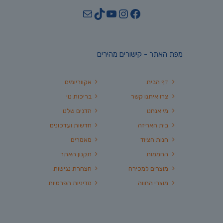
YouTube
TikTok
Mail
Instagram
Facebook
מפת האתר - קישורים מהירים
דף הבית
אקווריומים
צרו איתנו קשר
בריכות נוי
מי אנחנו
הדגים שלנו
בית האריזה
חדשות ועדכונים
חנות הציוד
מאמרים
החממות
תקנון האתר
מוצרים למכירה
הצהרת נגישות
מוצרי החווה
מדיניות הפרטיות