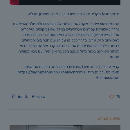
חדש בחווה! ציקליד תכשיט בתצורת בלון, אדום, שמנמן ומדליק
התכשיט הוא ציקליד שקנה את עולמו בשל הצבע הבולט שלו. הוא יתאים
נהדר לאקווריום עם דגים אגריסיביים בגודל שלו (פיקוקים, ציקלידים
אפריקניים שונים) והצבע האדום שלו, הוא תוספת נדירה ואיכותית
לאקווריום כזה, שרובו בדרך כלל נע על הגוונים הצהובים והכחולים.
בדומה לציקלידים אפריקניים אחרים, גם במקרה של התכשיט, כדאי
לבחור אקווריום בנפח גדול ולעצב מסלעה איכותית, עם מגוון מקומות
מסתור.
קראו על ציקליד תכשיט (אמנם הרגיל אבל הם חולקים את אותם
מאפיינים) בלינק הזה https://daghazahav.co.il/hemichromis-
bimaculatus/
75
שיתוף
פוסטים קשורים