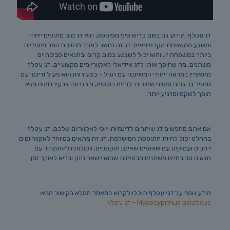
דג עטלף, הידוע גם בשם כריש סיני מפוספס, הוא דג מים מתוקים ייחודי
ומשגע ממשפחת הקרפיונאים. דג זה נחשב לאחד מהדגים הפרימיטיביים
ביותר במשפחה זו, והוא יכול לשגשג במים קרים ובתנאים סביבתיים
משתנים, מה שהופך אותו לדג אידיאלי לאקווריומים מקצועיים. דג עטלף
מתאפיין במראה ייחודי המשתנה עם הגיל – בצעירותו הוא פעיל ודינמי עם
סנפיר גב גבוה ופסים שחורים-לבנים בולטים, ובבגרותו צבעיו דוהים והוא
הופך לשקט ומרגיע יותר.
אם אתם מחפשים דג שיתרום לדינמיות ויופי לאקווריום שלכם, דג עטלף
בהחלט יכול להיות התוספת המושלמת. דג זה מתאים במיוחד לאקווריומים
רחבים ועמוקים עם שותפים שאינם תוקפניים, ויכולותיו להתמודד עם
תנאים סביבתיים משתנים מבטיחות שהוא יישאר חזק ובריא לאורך זמן.
מידע נוסף על דגי עטלף תוכלו לקרוא במאמר המלא בקישור הבא:
Myxocyprinus asiaticus – דג עטלף