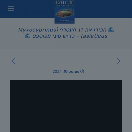
הכירו את דג העטלף (Myxocyprinus
asiaticus) – כריש סיני מפוספס
אוגוסט 18, 2024