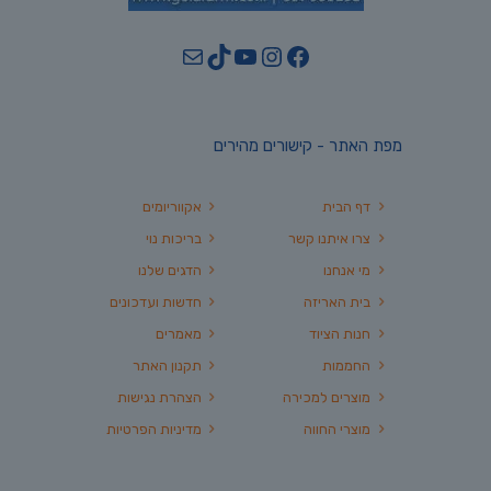
YouTube
TikTok
Mail
Instagram
Facebook
מפת האתר - קישורים מהירים
דף הבית
אקווריומים
צרו איתנו קשר
בריכות נוי
מי אנחנו
הדגים שלנו
בית האריזה
חדשות ועדכונים
חנות הציוד
מאמרים
החממות
תקנון האתר
מוצרים למכירה
הצהרת נגישות
מוצרי החווה
מדיניות הפרטיות