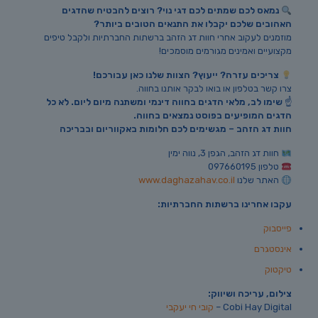
נמאס לכם שמתים לכם דגי נוי? רוצים להבטיח שהדגים
האהובים שלכם יקבלו את התנאים הטובים ביותר?
מוזמנים לעקוב אחרי חוות דג הזהב ברשתות החברתיות ולקבל טיפים
מקצועיים ואמינים מגורמים מוסמכים!
צריכים עזרה? ייעוץ? הצוות שלנו כאן עבורכם!
צרו קשר בטלפון או בואו לבקר אותנו בחווה.
☝️
שימו לב, מלאי הדגים בחווה דינמי ומשתנה מיום ליום. לא כל
הדגים המופיעים בפוסט נמצאים בחווה.
חוות דג הזהב – מגשימים לכם חלומות באקווריום ובבריכה
חוות דג הזהב, הגפן 3, נווה ימין
טלפון 097660195
האתר שלנו
www.daghazahav.co.il
עקבו אחרינו ברשתות החברתיות:
פייסבוק
אינסטגרם
טיקטוק
צילום, עריכה ושיווק:
Cobi Hay Digital –
קובי חי יעקבי