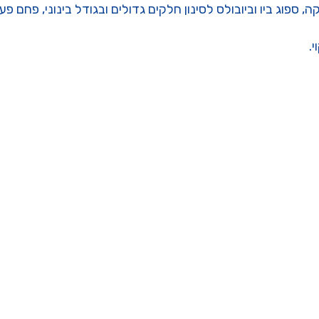
מכילה 5 סוגי מדיה: קרמיקה, ספוג ביו וביובולס לסינון חלקים גדולים ובגודל בי
.