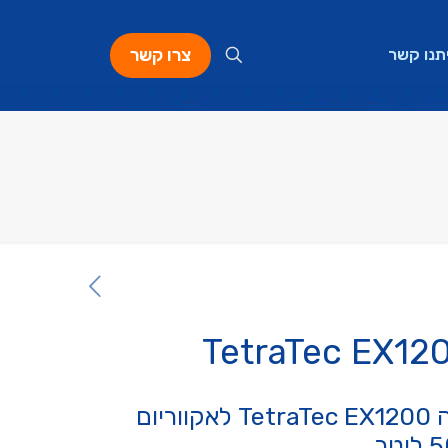
צרו קשר
תנו קשר
פילטר חיצוני רב עצמה TetraTec EX1200 לאקווריום