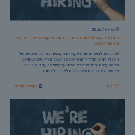
מרץ 15, 2026
המדריך המקיף של חוות דג הזהב לתחזוקת אקווריום – סודות הניקוי
והטיפול המקצועי
למדו כיצד לבצע תחזוקת אקווריום מקצועית בעזרת המומחים של
חוות דג הזהב. המדריך מרכז את כל השלבים החיוניים לניקוי נכון
של המערכת, החל מבחירת הציוד ועד לשמירה על איזון ביולוגי
שיבטיח דגים בריאים ומים צלולים לאורך כל השנה.
52
לקריאה נוספת