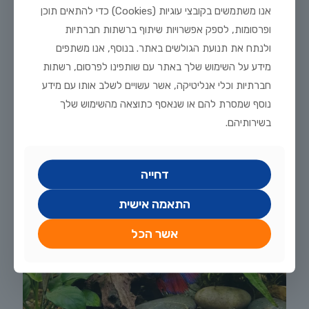
אנו משתמשים בקובצי עוגיות (Cookies) כדי להתאים תוכן
תחזוקת אקווריום בקיץ — מדריך חם מחוות דג הזהב
ופרסומות, לספק אפשרויות שיתוף ברשתות חברתיות
תחזוקת אקווריום בקיץ, מדריך חם מחוות דג הזהב הקיץ הישראלי
מביא איתו לא רק חום ולחות, אלא גם שורה של אתגרים ייחודיים
ולנתח את תנועת הגולשים באתר. בנוסף, אנו משתפים
עבור בעלי אקווריומים. טמפרטורות
[…]
מידע על השימוש שלך באתר עם שותפינו לפרסום, רשתות
חברתיות וכלי אנליטיקה, אשר עשויים לשלב אותו עם מידע
0
לקריאה נוספת
נוסף שמסרת להם או שנאסף כתוצאה מהשימוש שלך
בשירותיהם.
דחייה
התאמה אישית
אשר הכל