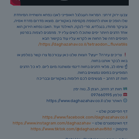
צבעו ירוק זרחני. המראה העגלגל האופייני לאבו נפחא והשחייה המיוחדת
שלו הופכים אותו לתוספת מקסימה באקווריום. מוצאו מדרום מזרח אסיה,
ובעיקר מהודו, בנגלדש, סרי לנקה, תאילנד ועוד. האבו נפחא הירוק הוא
אחד הדגים היותר יפים שתוכלו לשים עליו יד. מוזמנים לצפות בסרטון
הטיפים הזה של החווה או לקרוא עליו עוד בקישור הבא
https://daghazahav.co.il/tetraodon_fluviatilis/
צריכים עזרה? ייעוץ? הצוות שלנו כאן עבורכם! צרו קשר בטלפון או
בואו לבקר אותנו בחווה.
☝️ שימו לב, מלאי הדגים בחווה דינמי ומשתנה מיום ליום. לא כל הדגים
המופיעים בפוסט נמצאים בחווה.
חוות דג הזהב – מגשימים לכם חלומות באקווריום ובבריכה
חוות דג הזהב, הגפן 3, נווה ימין
טלפון 097660195
האתר שלנו https://www.daghazahav.co.il
דף הפייסבוק שלנו –
https://www.facebook.com/daghazahav.co.il
דף האינסטגרם שלנו –
https://www.instagram.com/daghazahav
טיקטוק –
https://www.tiktok.com/@daghazahav8ltd