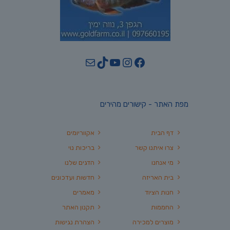
YouTube
TikTok
Mail
Instagram
Facebook
מפת האתר - קישורים מהירים
דף הבית
אקווריומים
צרו איתנו קשר
בריכות נוי
מי אנחנו
הדגים שלנו
בית האריזה
חדשות ועדכונים
חנות הציוד
מאמרים
החממות
תקנון האתר
מוצרים למכירה
הצהרת נגישות