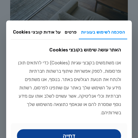
הסכמה לשימוש בעוגיות
פרטים
על אודות קובצי Cookies
תחזוקה נכונה למראה נקי לאורך
האתר עושה שימוש בקובצי Cookies
זמן
אנו משתמשים בקובצי עוגיות (Cookies) כדי להתאים תוכן
ופרסומות, לספק אפשרויות שיתוף ברשתות חברתיות
הסוד להצלחת אקווריום בעיצוב הבית הוא שמירה על ניקיון וצלילות המים
בכל עת ללא פשרות. מים עכורים או אצות על הזכוכית יפגעו במראה
ולנתח את תנועת הגולשים באתר. בנוסף, אנו משתפים
העיצובי שבניתם ויגרמו לאפקט הפוך ולא נעים. מומלץ לבצע החלפות מים
מידע על השימוש שלך באתר עם שותפינו לפרסום, רשתות
שבועיות ולנקות את הפילטרים באופן קבוע כדי למנוע הצטברות רעלים.
חברתיות וכלי אנליטיקה, אשר עשויים לשלב אותו עם מידע
ניתן לקרוא
מאמרים נוספים
אצלנו באתר כדי ללמוד טכניקות מתקדמות
נוסף שמסרת להם או שנאסף כתוצאה מהשימוש שלך
לשמירה על אקווריום נקי. תחזוקה נכונה היא לא מטלה קשה אם משתמשים
בכלים הנכונים ובציוד המקצועי שקיים בחווה. אקווריום בעיצוב הבית
בשירותיהם.
שמתופעל נכון יישאר מוקד של יופי והנאה למשך שנים רבות וטובות.
דחייה