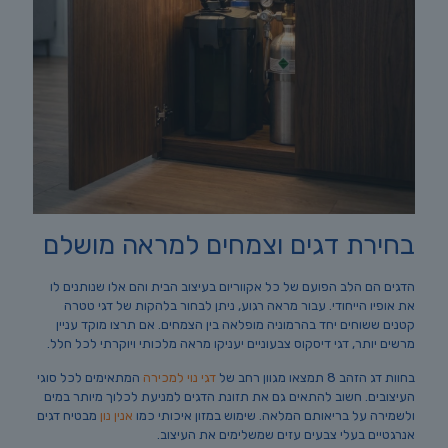
בחירת דגים וצמחים למראה מושלם
הדגים הם הלב הפועם של כל אקווריום בעיצוב הבית והם אלו שנותנים לו
את אופיו הייחודי. עבור מראה רגוע, ניתן לבחור בלהקות של דגי טטרה
קטנים ששוחים יחד בהרמוניה מופלאה בין הצמחים. אם תרצו מוקד עניין
מרשים יותר, דגי דיסקוס צבעוניים יעניקו מראה מלכותי ויוקרתי לכל חלל.
בחוות דג הזהב 8 תמצאו מגוון רחב של
דגי נוי למכירה
המתאימים לכל סוגי
העיצובים. חשוב להתאים גם את תזונת הדגים למניעת לכלוך מיותר במים
ולשמירה על בריאותם המלאה. שימוש במזון איכותי כמו
אנין נון
מבטיח דגים
אנרגטיים בעלי צבעים עזים שמשלימים את העיצוב.