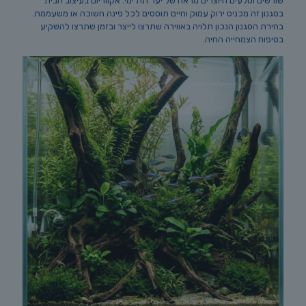
שורשים וסלעים היוצרים מראה של יער תת ימי. אקווריום בעיצוב הבית
בסגנון זה מכניס ירוק עמוק וחיים תוססים לכל פינה חשוכה או משעממת.
בחירת הסגנון הנכון תלויה באווירה שתרצו לייצר ובזמן שתרצו להשקיע
בטיפוח הצמחייה החיה.