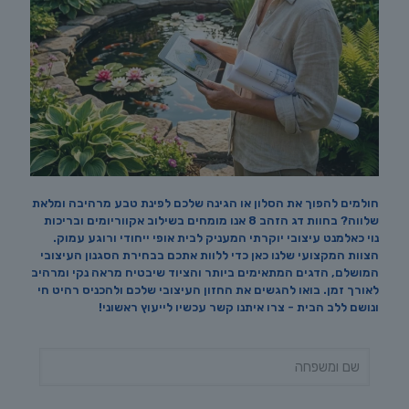
חולמים להפוך את הסלון או הגינה שלכם לפינת טבע מרהיבה ומלאת
שלווה? בחוות דג הזהב 8 אנו מומחים בשילוב אקווריומים ובריכות
נוי כאלמנט עיצובי יוקרתי המעניק לבית אופי ייחודי ורוגע עמוק.
הצוות המקצועי שלנו כאן כדי ללוות אתכם בבחירת הסגנון העיצובי
המושלם, הדגים המתאימים ביותר והציוד שיבטיח מראה נקי ומרהיב
לאורך זמן. בואו להגשים את החזון העיצובי שלכם ולהכניס רהיט חי
ונושם ללב הבית - צרו איתנו קשר עכשיו לייעוץ ראשוני!