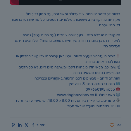
בחוות דג הזהב יש חנות ציוד גדולה ומאובזרת, עם מגוון גדול של
אקווריומים, דקורציות, משאבות, פילטרים, תוספים וכל מה שתצטרכו עבור
דגי הנוי שלכם.
האקווריום הנפלא הזה – בעל צורה צינורית (עם בסיס עגול) נמצא
למכירה גם כן בחנות החווה. איך הייתם מעצבים אותו? אילו דגים הייתם
מגדלים בו?
צריכים עזרה? ייעוץ? הצוות שלנו כאן עבורכם! צרו קשר בטלפון או
בואו לבקר אותנו בחווה.
☝️ שימו לב, מלאי הדגים בחווה דינמי ומשתנה מיום ליום. לא כל הדגים
המופיעים בפוסט נמצאים בחווה.
חוות דג הזהב – מגשימים לכם חלומות באקווריום ובבריכה
חוות דג הזהב, הגפן 3, נווה ימין
טלפון 097660195
האתר שלנו www.daghazahav.co.il
פתוחים בימי א – ה בין השעות 8:00 ל 18:00, ימי שישי וערבי חג עד
15:00. בשבתות ומועדי ישראל סגור
93
שיתוף