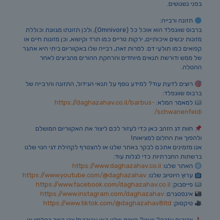
בפני נשנושים.
תזונה ורבייה:
ברבוס שוונפלד הוא אוכל כל (Omnivore), ולכן תזונתו מגוונת וכוללת
מזונות יבשים איכותיים, ירקות טריים כמו תרד וקישוא, וכן מזונות חיים או
קפואים כמו תולעי דם. למרות זאת, רבייה שלו באקווריום ביתי היא אתגר
של ממש ודורשת תנאים מיוחדים והרחקת ההורים מהביצים לאחר
ההטלה.
רוצים לדעת עוד? למידע נוסף על תנאי הגידול, התזונה והרבייה של
ברבוס שוונפלד:
למאמר המלא:
https://daghazahav.co.il/barbus-
schwanenfeldi/
חוות דג הזהב כאן כדי לעזור לכם ליצור את האקווריום המושלם
ולהפוך את החלום למציאות!
אנו מזמינים אתכם לבקר באתר שלנו או להצטרף לקהילת דגי הנוי שלנו
ברשתות החברתיות כדי לגלות עוד:
האתר שלנו:
https://www.daghazahav.co.il
ערוץ היוטיוב שלנו:
https://www.youtube.com/@daghazahav
פייסבוק:
https://www.facebook.com/daghazahav.co.il
אינסטגרם:
https://www.instagram.com/daghazahav
טיקטוק:
https://www.tiktok.com/@daghazahav8ltd
צריכים עזרה? ייעוץ? הצוות שלנו כאן עבורכם! צרו קשר בטלפון או