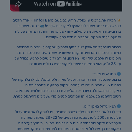
הכירו את ברבוס שוונפלד, הידוע גם בשם Tinfoil Barb – אחד הדגים
המרשימים ביותר שתוכלו להוסיף לאקווריום שלכם!
דג זה, שמקורו
בדרום-מזרח אסיה, מציע שילוב ייחודי של מראה זוהר, התנהגות פעילה
ותנועה בלתי פוסקת שמכניסים חיים לכל אקווריום.
ברבוס שוונפלד מתאפיין בגוף כסוף ומבריק שמקנה לו נוכחות מרשימה
במיוחד. סנפיריו האדומים והקווים השחורים שמדגישים את סנפירי הזנב
מוסיפים לו אלמנט של יופי יוצא דופן. זהו דג גדול שיכול להגיע לגודל של
עד 35 ס"מ, והוא מתאים במיוחד לאקווריומים גדולים ומרווחים.
התנהגות ואופי:
ברבוס שוונפלד הוא דג חברתי ופעיל מאוד, ולכן מומלץ לגדלו בלהקות של
לפחות 5–6 פריטים. זהו דג להקה שזקוק לתנועה ולמרחב פתוח
באקווריום, ומשתלב בצורה אידיאלית עם דגים גדולים ושלווים. עם זאת,
חשוב להימנע מלשלב אותו עם דגים קטנים מדי שעלולים להיתפס כטרף.
תנאי גידול באקווריום:
כדי לגדל את ברבוס שוונפלד בצורה מיטבית, יש לספק לו אקווריום גדול
של לפחות 300 ליטר, טמפרטורת מים של 22–28 מעלות ומערכת
פילטרציה חזקה שתבטיח איכות מים גבוהה. כמו כן, מומלץ לעצב את
האקווריום כך שיכלול אזורי שחייה פתוחים לצד צמחייה חזקה שתעמוד