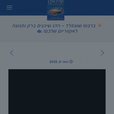
ברבוס שוונפלד – הדג שיכניס ברק ותנועה
לאקווריום שלכם!
ינואר 5, 2025