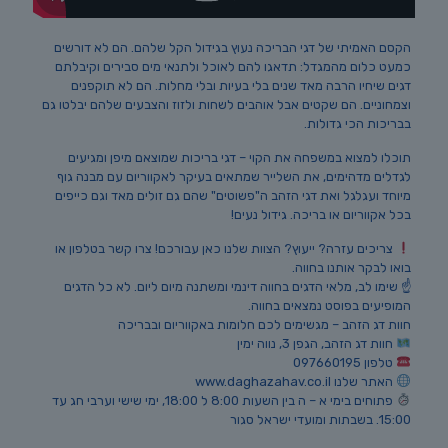
הקסם האמיתי של דגי הבריכה נעוץ בגידול הקל שלהם. הם לא דורשים
כמעט כלום מהמגדל: תדאגו להם לאוכל ולתנאי מים סבירים וקיבלתם
דגים שיחיו הרבה מאד שנים בלי בעיות ובלי מחלות. הם לא תוקפנים
וצמחוניים. הם שקטים אבל אוהבים לשחות ולזוז והצבעים שלהם יבלטו גם
בבריכות הכי גדולות.
תוכלו למצוא במשפחה את הקוי – דגי בריכות שמוצאם מיפן ומגיעים
לגדלים מדהימים, את השלייר שמתאים בעיקר לאקווריום עם מבנה גוף
מיוחד ועגלגל ואת דגי הזהב ה"פשוטים" שהם גם זולים מאד וגם כייפים
בכל אקווריום או בריכה. גידול נעים!
צריכים עזרה? ייעוץ? הצוות שלנו כאן עבורכם! צרו קשר בטלפון או
בואו לבקר אותנו בחווה.
☝️ שימו לב, מלאי הדגים בחווה דינמי ומשתנה מיום ליום. לא כל הדגים
המופיעים בפוסט נמצאים בחווה.
חוות דג הזהב – מגשימים לכם חלומות באקווריום ובבריכה
חוות דג הזהב, הגפן 3, נווה ימין
טלפון 097660195
האתר שלנו www.daghazahav.co.il
פתוחים בימי א – ה בין השעות 8:00 ל 18:00, ימי שישי וערבי חג עד
15:00. בשבתות ומועדי ישראל סגור