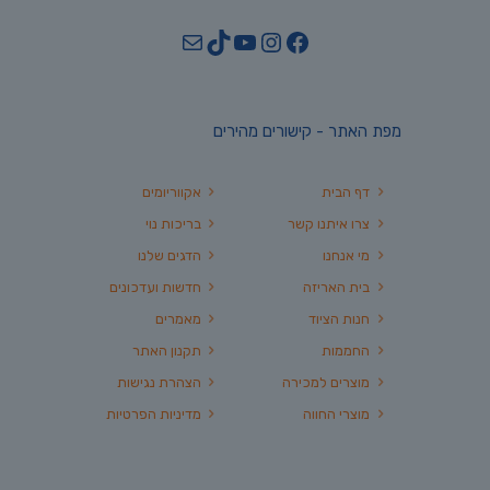
YouTube
TikTok
Mail
Instagram
Facebook
מפת האתר - קישורים מהירים
דף הבית
אקווריומים
צרו איתנו קשר
בריכות נוי
מי אנחנו
הדגים שלנו
בית האריזה
חדשות ועדכונים
חנות הציוד
מאמרים
החממות
תקנון האתר
מוצרים למכירה
הצהרת נגישות
מוצרי החווה
מדיניות הפרטיות