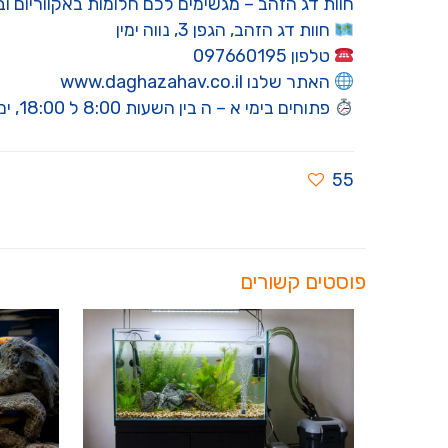
חוות דג הזהב – מגשימים לכם חלומות באקווריום ו
חוות דג הזהב, הגפן 3, נווה ימין
טלפון 097660195
האתר שלנו www.daghazahav.co.il
פתוחים בימי א – ה בין השעות 8:00 ל 18:00, ימי שישי וערבי חג עד 15:00. בשבתות ומועדי ישראל סגור
55
פוסטים קשורים