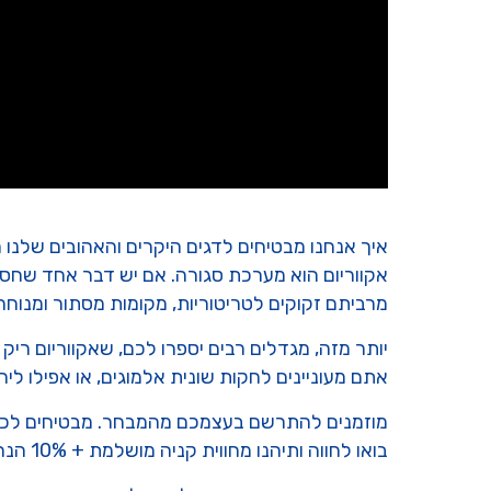
איך אנחנו מבטיחים לדגים היקרים והאהובים שלנו ח
אקווריום הוא מערכת סגורה. אם יש דבר אחד שחסר 
מרביתם זקוקים לטריטוריות, מקומות מסתור ומנוחה, 
יותר מזה, מגדלים רבים יספרו לכם, שאקווריום ריק
אתם מעוניינים לחקות שונית אלמוגים, או אפילו לי
מוזמנים להתרשם בעצמכם מהמבחר. מבטיחים לכם
בואו לחווה ותיהנו מחווית קניה מושלמת + 10% הנחה. תגידו שהגעתם מהאינטרנט ונפנק אתכם.