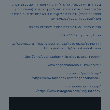
בוטיה ליצן הוא דג נפלא. קל לגדל אותו, הוא מסתדר היטב עם מגוון גדול
של דגים אחרים, איננו אגרסיבי ודואג לניקיון האקווריום (משאריות מזון
ומחלזונות כאחד). שימו לב שהוא קצת רגיש באיקלום ודורש את חברת בני
מינו. להקה קטנה תככב לכם באקווריום.
חוות דג הזהב – מגשימים לכם חלומות באקווריום ובבריכה
הגפן 3, נווה ימין. 09-7660195
* הרשמו לצ'אט בוט שלנו לקבלת עדכונים על משלוחים ומבצעים בלינק
הבא – https://rebrand.ly/dagzahavbot
* מעכשיו אנחנו גם בטלגרם!!! – https://t.me/daghazahav
* האתר שלנו – www.daghazahav.co.il
* עשו לנו "לייק" בפייסבוק –
https://www.facebook.com/daghazahav.co.il/
* עקבו אחרינו באינסטגרם –
https://www.instagram.com/DagHazahav/