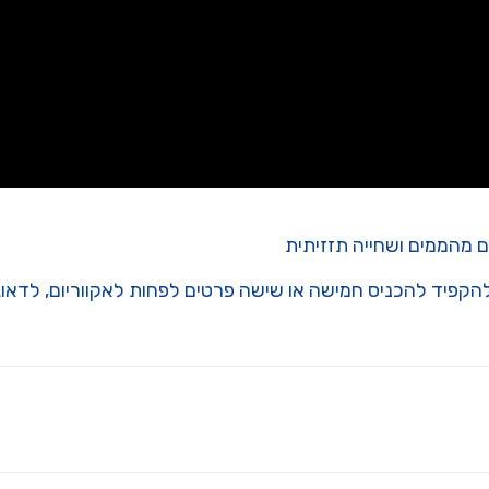
ם מהממים ושחייה תזזיתית
להקפיד להכניס חמישה או שישה פרטים לפחות לאקווריום, לד