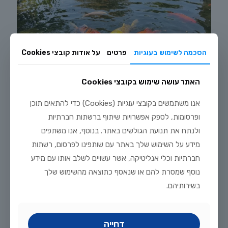
הסכמה לשימוש בעוגיות
פרטים
על אודות קובצי Cookies
האתר עושה שימוש בקובצי Cookies
אנו משתמשים בקובצי עוגיות (Cookies) כדי להתאים תוכן
ופרסומות, לספק אפשרויות שיתוף ברשתות חברתיות
יולי 20, 2026
ולנתח את תנועת הגולשים באתר. בנוסף, אנו משתפים
מדריך טיפוח דגי זהב וקוי בבריכת נוי: תנאים, תזונה ומניעת מחלות
מידע על השימוש שלך באתר עם שותפינו לפרסום, רשתות
חברתיות וכלי אנליטיקה, אשר עשויים לשלב אותו עם מידע
לקריאה נוספת
נוסף שמסרת להם או שנאסף כתוצאה מהשימוש שלך
בשירותיהם.
דחייה