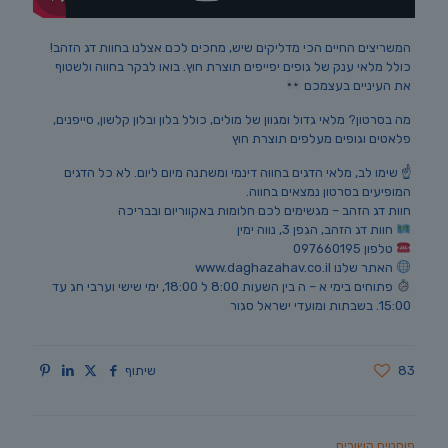
המשריצים החיים הכי מדליקים שיש, מחכים לכם אצלנו בחוות דג הזהב!
כולל מלאי ענק של גופים יפייפים תוצרת חוץ. בואו לבקר בחווה ולשטוף
את העיניים בעצמכם
מה בסרטון? מלאי גדול ומגוון של מולים, כולל בלון ובלון קלשון, סייפנים,
פלאטים וגופים מעלפים תוצרת חוץ
☝️ שימו לב, מלאי הדגים בחווה דינמי ומשתנה מיום ליום. לא כל הדגים
המופיעים בסרטון נמצאים בחווה.
חוות דג הזהב – מגשימים לכם חלומות באקווריום ובבריכה
חוות דג הזהב, הגפן 3, נווה ימין
טלפון 097660195
האתר שלנו www.daghazahav.co.il
פתוחים בימי א – ה בין השעות 8:00 ל 18:00, ימי שישי וערבי חג עד
15:00. בשבתות ומועדי ישראל סגור
83
שיתוף
פוסטים קשורים