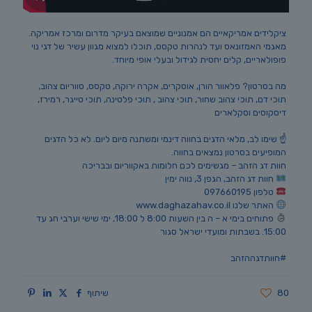
ציקלידים אמריקאיים הם אמנוניים שמוצאם בעיקר מדרום ומרכז אמריקה.
מאגמי האמזונאס ועד לנהרות טקסס, תוכלו למצוא מגוון עשיר של דגי נוי
פופולאריים, קלים יחסית לגידול ובעלי אופי מיוחד.
מה בסרטון? פלאוור הורן, אוסקרים, אקרה ירוקה, טקסס, סווריום צהוב,
תוכי דם, תוכי צהוב שחור, תוכי צהוב , תוכי פלטינה, תוכי טייגר, רמירז,
דיסקוסים וסקלארים
☝️ שימו לב, מלאי הדגים בחווה דינמי ומשתנה מיום ליום. לא כל הדגים
המופיעים בסרטון נמצאים בחווה.
חוות דג הזהב – מגשימים לכם חלומות באקווריום ובבריכה
חוות דג הזהב, הגפן 3, נווה ימין
טלפון 097660195
האתר שלנו www.daghazahav.co.il
פתוחים בימי א – ה בין השעות 8:00 ל 18:00, ימי שישי וערבי חג עד
15:00. בשבתות ומועדי ישראל סגור
#חוותדגההזהב
80
שיתוף