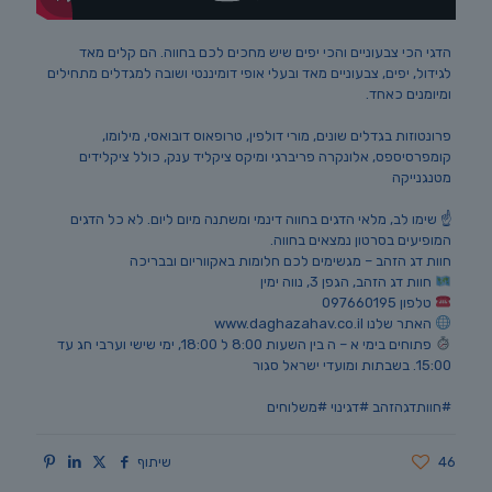
הדגי הכי צבעוניים והכי יפים שיש מחכים לכם בחווה. הם קלים מאד
לגידול, יפים, צבעוניים מאד ובעלי אופי דומיננטי ושובה למגדלים מתחילים
ומיומנים כאחד.
פרונטוזות בגדלים שונים, מורי דולפין, טרופאוס דובואסי, מילומו,
קומפרסיספס, אלונקרה פריברגי ומיקס ציקליד ענק, כולל ציקלידים
מטנגנייקה
☝️ שימו לב, מלאי הדגים בחווה דינמי ומשתנה מיום ליום. לא כל הדגים
המופיעים בסרטון נמצאים בחווה.
חוות דג הזהב – מגשימים לכם חלומות באקווריום ובבריכה
חוות דג הזהב, הגפן 3, נווה ימין
טלפון 097660195
האתר שלנו www.daghazahav.co.il
פתוחים בימי א – ה בין השעות 8:00 ל 18:00, ימי שישי וערבי חג עד
15:00. בשבתות ומועדי ישראל סגור
#חוותדגהזהב
#דגינוי
#משלוחים
46
שיתוף