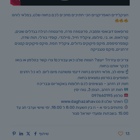
הציקלידים האפריקניים הכי חתיכים מחכים לכם בחווה שלנו, במלאי לוהט
טרופאוס דובואסי ופמבה, פרונטוזה פרה, פרונטוזה רגילה בגדלים שונים,
קורלאוס, או. בי, מילומו, ציקליד חייל, מיילנדי, קופדי בורלי, תות שדה,
קומפרסיספס, מיקס פיקוקים גדולים, ציקליד תפוז, מיקס פיקוקים קטנים
זרחניים, מיקס טנגנייקה
צריכים עזרה? ייעוץ? הצוות שלנו כאן עבורכם! צרו קשר בטלפון או בואו
לבקר אותנו בחווה.
☝️ שימו לב, מלאי הדגים בחווה דינמי ומשתנה מיום ליום. לא כל הדגים
המופיעים בסרטון נמצאים בחווה.
חוות דג הזהב – מגשימים לכם חלומות באקווריום ובבריכה
חוות דג הזהב, הגפן 3, נווה ימין
טלפון 097660195
האתר שלנו www.daghazahav.co.il
פתוחים בימי א – ה בין השעות 8:00 ל 18:00, ימי שישי וערבי חג עד
15:00. בשבתות ומועדי ישראל סגור
13
שיתוף