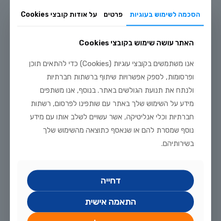
הסכמה לשימוש בעוגיות
פרטים
על אודות קובצי Cookies
האתר עושה שימוש בקובצי Cookies
יולי 20, 2026
אנו משתמשים בקובצי עוגיות (Cookies) כדי להתאים תוכן
מדריך טיפוח דגי זהב וקוי בבריכת נוי: תנאים, תזונה ומניעת מחלות
ופרסומות, לספק אפשרויות שיתוף ברשתות חברתיות
לקריאה נוספת
ולנתח את תנועת הגולשים באתר. בנוסף, אנו משתפים
מידע על השימוש שלך באתר עם שותפינו לפרסום, רשתות
חברתיות וכלי אנליטיקה, אשר עשויים לשלב אותו עם מידע
נוסף שמסרת להם או שנאסף כתוצאה מהשימוש שלך
בשירותיהם.
דחייה
התאמה אישית