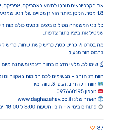
את הקרפיונאים תוכלו למצוא באמריקה, אפריקה, אי
1.8 מטר. הקטן ביותר הוא זן מסויים של דניו, שמגיע לאורך של 12 מילימטרים בלבד.
כל בני המשפחה מטילים ביצים וכמעט כולם מותירים א
שמטיל את ביציו בתוך צדפות.
מה בסרטון? כריש כסף, כריש קשת שחור, כריש קשת א
ברבוס חור מנעול
☝️ שימו לב, מלאי הדגים בחווה דינמי ומשתנה מיום 
חוות דג הזהב – מגשימים לכם חלומות באקווריום ו
חוות דג הזהב, הגפן 3, נווה ימין
טלפון 097660195
האתר שלנו www.daghazahav.co.il
פתוחים בימי א – ה בין השעות 8:00 ל 18:00, ימי שישי וערבי חג עד 15:00. בשבתות ומועדי ישראל סגור
87