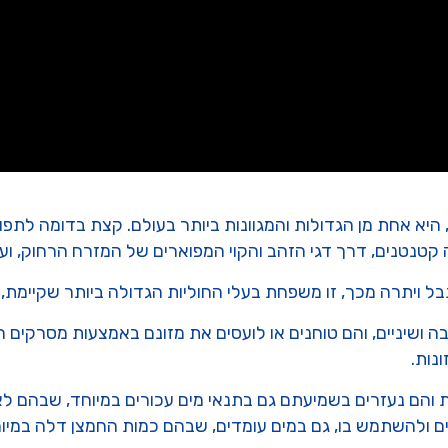
 Cyprinidae או ציפרינידים), היא אחת מן הגדולות והמגוונות ביותר בעולם. קצת 
קטנטנים, דרך דגי הזהב והקוי המפוארים של המזרח הרחוק, ועד
רה מכך, זו משפחת בעלי החוליות הגדולה ביותר שקיימת, והיא כוללת למע
בה ושיניים, והם טוחנים או לועסים את מזונם באמצעות מסרקים
נות.
 והם נעזרים בשמיעתם גם בתנאי מים עכורים במיוחד, שבהם לא
ים ולהשתמש בו, גם במים עומדים, שבהם כמות החמצן דלה במיוח