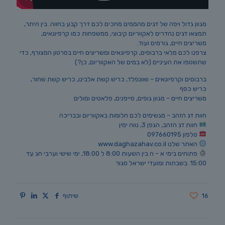
מגוון גדול ויפה של דגים מהממים מחכים לכם דרך קבע בחווה. בין היתר,
תמצאו דגים נהדרים לאקווריום קיבוצי, ממשפחות כמו קרפיונאים,
משריצים חיים, גורמים ועוד.
צרפנו לכם מלאי ברבוסים, קרפיונאים ומשריצים חיים בסרטון המצורף, כדי
שתשטפו את העיניים (לא במים של האקווריום, כן?)
ברבוסים וקרפיונאים – שוונפלד, כריש קשת אלבינו, כריש קשת שחור,
כריש כסף
משריצים חיים – מגוון גופים, סייפנים, פלאטים ומולים
חוות דג הזהב – מגשימים לכם חלומות באקווריום ובבריכה
חוות דג הזהב, הגפן 3, נווה ימין
טלפון 097660195
האתר שלנו www.daghazahav.co.il
פתוחים בימי א – ה בין השעות 8:00 ל 18:00, ימי שישי וערבי חג עד
15:00. בשבתות ומועדי ישראל סגור
16
שיתוף