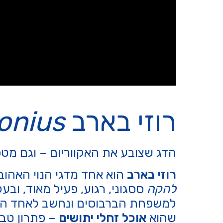
רוזי בארב
onius
הדג שצובע את האקווריום – וגם מטפ
רוזי בארב
הוא אחד מדגי הנוי האהובי
להקה
ססגוני, רגוע, פעיל מאוד, וב
למשפחת הברבוסים ונחשב לאחד הגדול
שהוא
אוכל זחלי יתושים
– פתרון טבעי