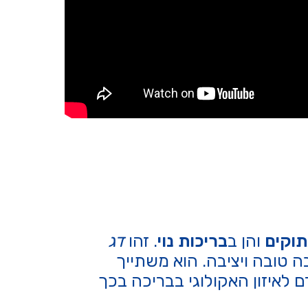
תוקים
והן ב
בריכות נוי
. זהו
דג
 טובה ויציבה. הוא משתייך
 לאיזון האקולוגי בבריכה בכך