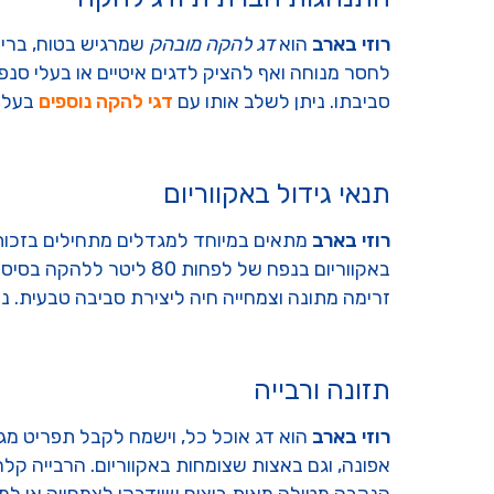
רוזי בארב
הוא
דג להקה מובהק
שמרגיש בטוח, בריא
לחסר מנוחה ואף להציק לדגים איטיים או בעלי סנפ
סביבתו. ניתן לשלב אותו עם
דגי להקה נוספים
בעלי 
תנאי גידול באקווריום
רוזי בארב
מתאים במיוחד למגדלים מתחילים בזכות 
באקווריום בנפח של לפחות 80 ליטר ללהקה בסיסית. טמפרטורת מים אידאלית היא 22–26 מעלות, אך הוא סובל גם תנודות מתונות. כדאי לשלב
זרימה מתונה וצמחייה חיה ליצירת סביבה טבעית. נ
תזונה ורבייה
רוזי בארב
הוא דג אוכל כל, וישמח לקבל תפריט מגוון
אפונה, וגם באצות שצומחות באקווריום. הרבייה קל