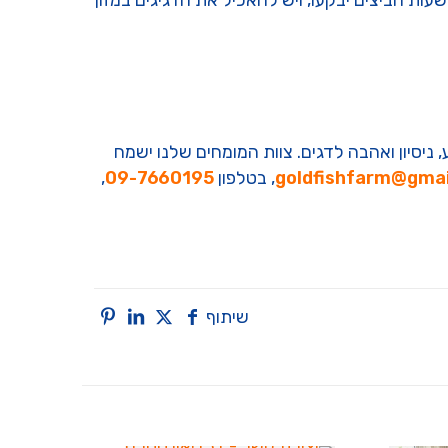
קבה מטילה מאות ביצים שיידבקו לצמחייה או למשטחים, ויש להוציא את ההורים מיד לאחר ההטלה. לאחר כ-30 שעות הביצים יבקעו, ויש להאכיל את הדגיגים במזון
ניסיון ואהבה לדגים. צוות המומחים שלנו ישמח
goldfishfarm@gma
, בטלפון
09-7660195
,
שיתוף