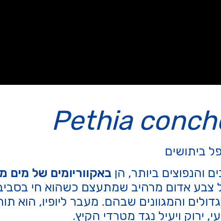
Pethia conch
ל ביתושים
ם והנפוצים ביותר, הן
באקווריומים של מים מ
על צבע אדום מרהיב שמתעצם כשהוא חי בסביבה
ים והמגוונים שבהם. מעבר ליופיו, הוא תורם
, ירוק ויעיל נגד מטרדי הקיץ.