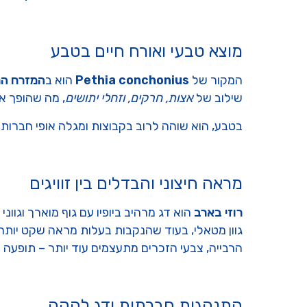
מוצא טבעי ואורח חיים בטבע
המקור של
Pethia conchonius
הוא ב
המזרח הר
שילוב של
אצות, חרקים, וזחלי יתושים
, מה שהופך א
בטבע, הוא שוהה לרוב בקבוצות ומגלה אופי חברותי
מראה חיצוני והבדלים בין זוויגים
רוזי בארב
הוא דג מרהיב ביופיו עם גוף מוארך וגוו
גוון מטאלי, בעוד שהנקבות בעלות מראה שקט יותר ב
הרבייה, צבעי הזכרים מתעצמים עוד יותר – תופעה 
התנהגות חברתית ודג להקה