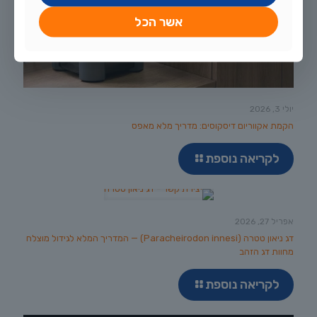
אשר הכל
יולי 3, 2026
הקמת אקווריום דיסקוסים: מדריך מלא מאפס
לקריאה נוספת
אפריל 27, 2026
דג ניאון טטרה (Paracheirodon innesi) — המדריך המלא לגידול מוצלח
מחוות דג הזהב
לקריאה נוספת