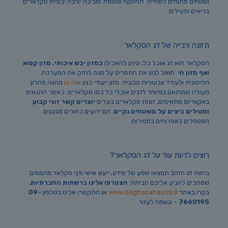
ושטחים פתוחים לשחייה. תחזוקה שוטפת וסביבה יציבה יבטיחו סקלארים
בריאים ופעילים.
תזונה ורבייה של דג הסקלאר
הסקלאר הוא דג אוכל כל, וניתן להאכילו
במזון יבש איכותי, מזון קפוא
ואף מזון חי
. חשוב לגוון את התפריט על מנת לחזק את המערכת
החיסונית ולעודד צבעוניות טבעית. מזון ייעודי כגון
אנין נון
מהווה פתרון
מעולה שמותאם במיוחד לדגים אוכלי כל כמו סקלארים. כאשר התנאים
באקווריום מתאימים, זוגות סקלארים בוגרים
יוצרים קשר זוגי קבוע
ומטילים ביצים על משטחים נקיים
. הם ידועים כהורים מגוננים
המטפלים באפרוחים במסירות.
רוצים לדעת עוד על דג הסקלאר?
בחוות דג הזהב תמצאו שפע של מידע, ייעוץ אישי ודגי סקלאר מהממים
שמחכים להגיע אליכם הביתה.
הצטרפו אלינו ברשתות החברתיות
,
בקרו באתר
www.daghazahav.co.il
או התקשרו אלינו בטלפון
09-
7660195
– ונשמח לעזור.