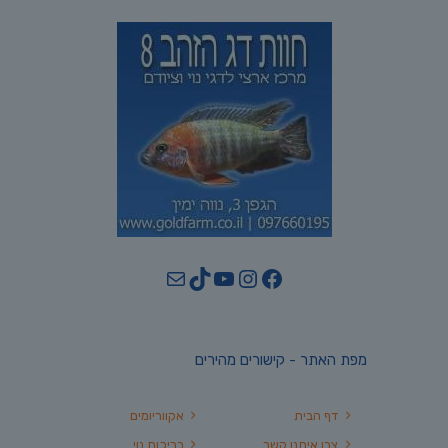
YouTube
TikTok
Mail
Instagram
Facebook
מפת האתר - קישורים מהירים
דף הבית
אקווריומים
צרו איתנו קשר
בריכות נוי