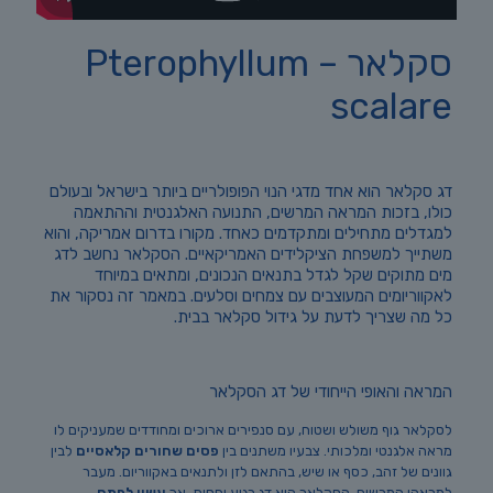
סקלאר – Pterophyllum
scalare
דג סקלאר הוא אחד מדגי הנוי הפופולריים ביותר בישראל ובעולם
כולו, בזכות המראה המרשים, התנועה האלגנטית וההתאמה
למגדלים מתחילים ומתקדמים כאחד. מקורו בדרום אמריקה, והוא
משתייך למשפחת
הציקלידים האמריקאיים
. הסקלאר נחשב לדג
מים מתוקים שקל לגדל בתנאים הנכונים, ומתאים במיוחד
לאקווריומים המעוצבים עם צמחים וסלעים. במאמר זה נסקור את
כל מה שצריך לדעת על גידול סקלאר בבית.
המראה והאופי הייחודי של דג הסקלאר
לסקלאר גוף משולש ושטוח, עם סנפירים ארוכים ומחודדים שמעניקים לו
מראה אלגנטי ומלכותי. צבעיו משתנים בין
פסים שחורים קלאסיים
לבין
גוונים של זהב, כסף או שיש, בהתאם לזן ולתנאים באקווריום. מעבר
למראהו המרשים, הסקלאר הוא דג רגוע יחסית, אך
עשוי לפתח