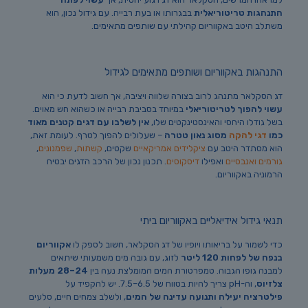
התנהגות טריטוריאלית
בבגרותו או בעת רבייה. עם גידול נכון, הוא
משתלב היטב באקווריום קהילתי עם שותפים מתאימים.
התנהגות באקווריום ושותפים מתאימים לגידול
דג הסקלאר מתנהג לרוב בצורה שלווה ויציבה, אך חשוב לדעת כי הוא
עשוי להפוך לטריטוריאלי
במיוחד בסביבת רבייה או כשהוא חש מאוים.
בשל גודלו היחסי והאינסטינקטים שלו,
אין לשלבו עם דגים קטנים מאוד
כמו
דגי להקה
מסוג נאון טטרה
– שעלולים להפוך לטרף. לעומת זאת,
הוא מסתדר היטב עם
ציקלידים אמריקאיים
שקטים,
קשתות
,
שפמנונים
,
גורמים ואנבסיים
ואפילו
דיסקוסים
. תכנון נכון של הרכב הדגים יבטיח
הרמוניה באקווריום.
תנאי גידול אידיאליים באקווריום ביתי
כדי לשמור על בריאותו ויופיו של דג הסקלאר, חשוב לספק לו
אקווריום
בנפח של לפחות 120 ליטר
לזוג, עם גובה מים משמעותי שיתאים
למבנה גופו הגבוה. טמפרטורת המים המומלצת נעה בין
24–28 מעלות
צלזיוס
, וה-pH צריך להיות בטווח של 6.5–7.5. יש להקפיד על
פילטרציה יעילה ותנועה עדינה של המים
, ולשלב צמחים חיים, סלעים