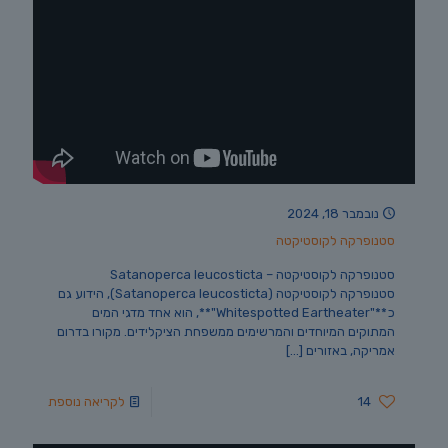
נובמבר 18, 2024
סטנופרקה לקוסטיקטה
סטנופרקה לקוסטיקטה – Satanoperca leucosticta
סטנופרקה לקוסטיקטה (Satanoperca leucosticta), הידוע גם
כ**"Whitespotted Eartheater"**, הוא אחד מדגי המים
המתוקים המיוחדים והמרשימים ממשפחת הציקלידים. מקורו בדרום
אמריקה, באזורים
[…]
14
לקריאה נוספת