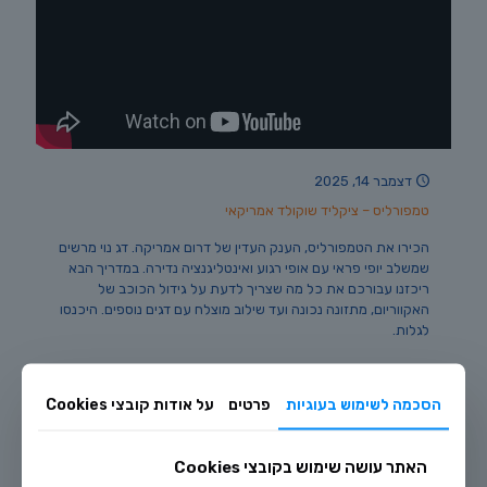
דצמבר 14, 2025
טמפורליס – ציקליד שוקולד אמריקאי
הכירו את הטמפורליס, הענק העדין של דרום אמריקה. דג נוי מרשים
שמשלב יופי פראי עם אופי רגוע ואינטליגנציה נדירה. במדריך הבא
ריכזנו עבורכם את כל מה שצריך לדעת על גידול הכוכב של
האקווריום, מתזונה נכונה ועד שילוב מוצלח עם דגים נוספים. היכנסו
לגלות.
0
לקריאה נוספת
הסכמה לשימוש בעוגיות
פרטים
על אודות קובצי Cookies
האתר עושה שימוש בקובצי Cookies