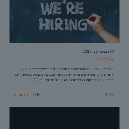
דצמבר 25, 2025
ציקליד אוארו
ציקליד אוארו – Uaru amphiacanthoides ציקליד אוארו הוא
אחד הדגים המרשימים ביותר שתפגשו. חובבים רבים מכנים אותו "בן
הדוד" של הדיסקוס בגלל מבנה הגוף הדומה והאופי
[…]
0
לקריאה נוספת