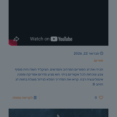
פברואר 22, 2026
סווריום
הכירו את דג הסווריום המרהיב והמרשים. הציקליד השלו הזה מוסיף
צבע ונוכחות לכל אקווריום ביתי. הוא מגיע מדרום אמריקה ומפגין
אינטליגנציה רבה. קראו את המדריך המלא לגידול מוצלח בחוות דג
הזהב 8.
0
לקריאה נוספת