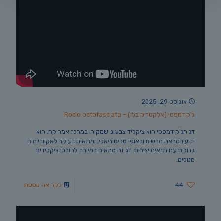
אוגוסט 29, 2025
ג'ק דמפסי (אלקטריק בלו) – Rocio octofasciata
דג הג'ק דמפסי הוא ציקליד צבעוני שמקורו במרכז אמריקה. הוא
ידוע במראה מרשים ובאופי טריטוריאלי, ומתאים בעיקר לאקווריומים
גדולים עם תנאים יציבים. דג זה מתאים במיוחד לחובבי ציקלידים
מנוסים.
44
לקריאה נוספת