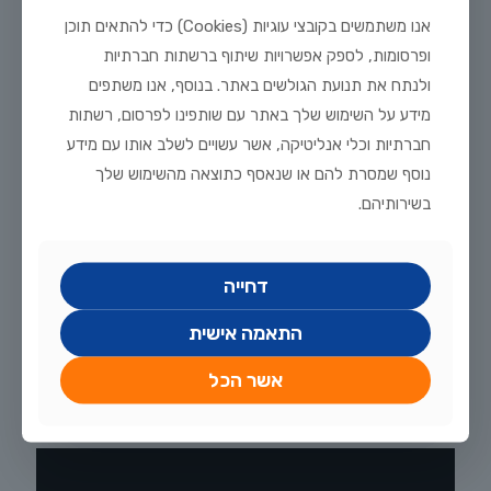
אנו משתמשים בקובצי עוגיות (Cookies) כדי להתאים תוכן
ופרסומות, לספק אפשרויות שיתוף ברשתות חברתיות
ולנתח את תנועת הגולשים באתר. בנוסף, אנו משתפים
מידע על השימוש שלך באתר עם שותפינו לפרסום, רשתות
חברתיות וכלי אנליטיקה, אשר עשויים לשלב אותו עם מידע
נוסף שמסרת להם או שנאסף כתוצאה מהשימוש שלך
נובמבר 11, 2025
בשירותיהם.
ציקליד אליוטי
ציקליד אליוטי (Torichthys Ellioti) הוא דג נוי צבעוני ואלגנטי
שמקורו במים הצלולים של מקסיקו וגואטמלה. הוא שייך למשפחת
דחייה
הציקלידים, מתאפיין באופי רגוע, צבעים מרהיבים והתאמה מצוינת
לאקווריום קהילה. במאמר תגלו את תנאי הגידול המומלצים, סוגי
המזון המועדפים, טיפים לרבייה וטיפול נכון בדגי אליוטי – וכל מה
התאמה אישית
שצריך לדעת לפני שמצרפים אותו לאקווריום הביתי.
אשר הכל
0
לקריאה נוספת