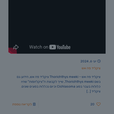
יוני 6, 2024
ציקליד פה אש
ציקליד פה אש – Thorichthys meeki ציקליד פה אש, הידוע גם
בשם Thorichthys meeki, שייך לקבוצת ה"ציקלזומות" שהיו
כלולות בעבר בסוג Cichlasoma וכיום נכללות בסוגים שונים.
ציקליד
[…]
20
לקריאה נוספת