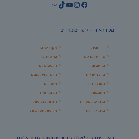
YouTube
TikTok
Mail
Instagram
Facebook
מפת האתר - קישורים מהירים
דף הבית
אקווריומים
צרו איתנו קשר
בריכות נוי
מי אנחנו
הדגים שלנו
בית האריזה
חדשות ועדכונים
חנות הציוד
מאמרים
החממות
תקנון האתר
מוצרים למכירה
הצהרת נגישות
מוצרי החווה
מדיניות הפרטיות
בואו נהיה בקשר! שלחו לנו הודעה ונשמח לחזור אליכם