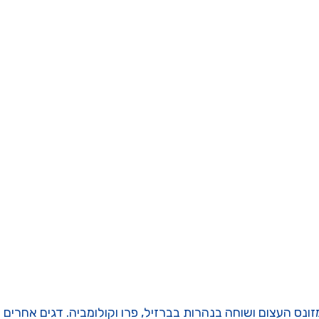
נס העצום ושוחה בנהרות בברזיל, פרו וקולומביה. דגים אחרים ב