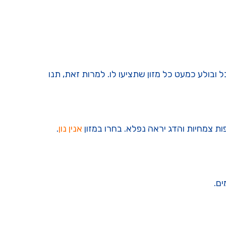
 בורר באוכל ובולע כמעט כל מזון שתציעו לו. למרות זאת, תנו
ת צמחיות והדג יראה נפלא. בחרו במזון
אנין נון
.
ם.