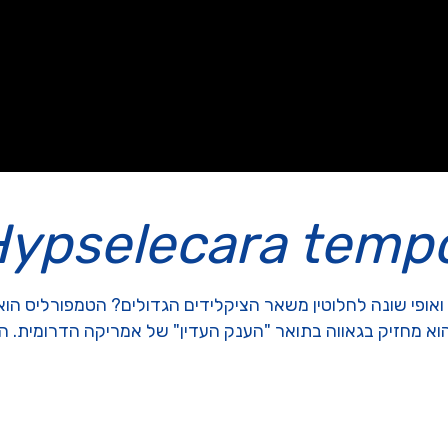
ypselecara tempo
ופי שונה לחלוטין משאר הציקלידים הגדולים? הטמפורליס הוא 
הוא מחזיק בגאווה בתואר "הענק העדין" של אמריקה הדרומית. ה