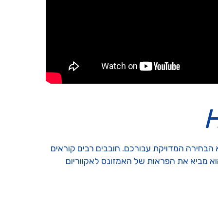
H
הבחירה המדויקת עבורכם. חובבים רבים קוראים
וא מביא את הפראות של האמזונס לאקווריום