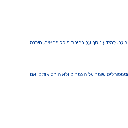
יך מרחב שחייה. התחילו עם אקווריום בנפח של 300 ליטר לפחות לזוג בוגר. למידע נוסף על בחירת מיכל מתאים, היכנסו
 הטמפורליס שומר על הצמחים ולא הורס אותם. אם