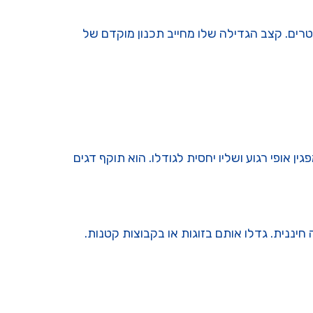
 טובים בחוות דג הזהב או באקווריום ביתי מרווח, הטמפורליס מגיע לאורך של 25 ואף 30 סנטימטרים. קצב הגדילה שלו מחייב תכנון מוקדם של
 אופי רגוע ושליו יחסית לגודלו. הוא תוקף דגים
ננית. גדלו אותם בזוגות או בקבוצות קטנות.