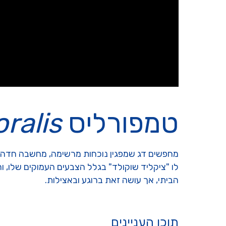
טמפורליס
ralis
מחפשים דג שמפגין נוכחות מרשימה, מחשבה חדה וא
לו "ציקליד שוקולד" בגלל הצבעים העמוקים שלו, ו
הביתי, אך עושה זאת ברוגע ובאצילות.
תוכן העניינים