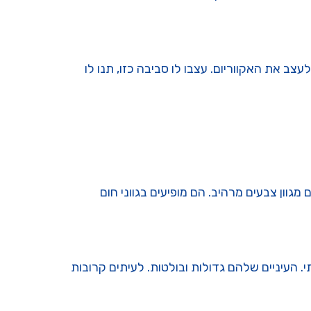
צב את האקווריום. עצבו לו סביבה כזו, תנו לו
גוון צבעים מרהיב. הם מופיעים בגווני חום
Nuchal Hum) במצח, שנותנת להם מראה מלכותי. העיניים שלהם גדולות ובולטות. לעיתים קרובות