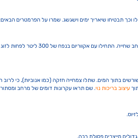
 וכך תבטיחו שיאריך ימים וישגשג. שמרו על הפרמטרים הבאים:
הטמפורליס גדל לממדים גדולים ולכן הוא צר
שורשים בתוך המים. שתלו צמחייה חזקה (כמו אנוביות), כי לרוב
וך
עיצוב בריכות נוי
. שם תראו עקרונות דומים של מרחב ומסתור.
גדולים מייצרים פסולת רבה.