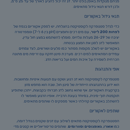
פניהם מנוקדות באופן בולט יותר. דג זה יכול להגיע לאורך של עד 25 ס"מ,
ולכן דורש תנאי גידול מתאימים.
תנאי גידול באקווריום
כדי לגדל סטנופרקה לקוסטיקטה בהצלחה, יש לספק אקווריום בנפח של
לפחות 200 ליטר
, עם מים רכים וחומציים (pH בין 6 ל-7) וטמפרטורה
יציבה של 26-29 מעלות צלזיוס. מומלץ להשתמש במצע חול עדין,
המאפשר לדג לסנן את המצע בבטחה.
באקווריום יש לשלב מקומות מסתור כמו סלעים ושורשים, לצד צמחים
עמידים המתאימים למים רכים. מערכת סינון חזקה עם זרימת מים מתונה
הכרחית לשמירה על איכות המים ועל בריאות הדג.
אופי והתנהגות
סטנופרקה לקוסטיקטה הוא דג רגוע ושקט עם תנועות איטיות ומחושבות.
הוא ידוע בהתנהגותו הייחודית של סינון חול, שבה הוא מחפש מזון
בקרקעית האקווריום. אף שהוא נחשב לדג חברותי בקבוצות, ייתכן שתופיע
תוקפנות תוך-מינית, במיוחד בעונת הרבייה. אופיו הרגוע מאפשר לו
להשתלב באקווריום קהילתי כאשר מספקים לו שותפים מתאימים.
שותפים לאקווריום
הסטנופרקה לקוסטיקטה מתאים לשילוב עם דגים שקטים בגודל דומה,
כמו
אוארו
,
גאופגוסים
ו
סוורומים
. שותפים טריטוריאליים או קטנים מדי