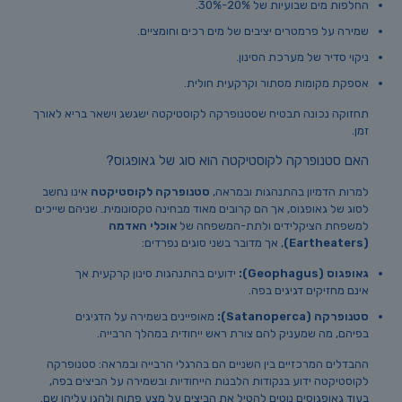
החלפות מים שבועיות של 20%-30%.
שמירה על פרמטרים יציבים של מים רכים וחומציים.
ניקוי סדיר של מערכת הסינון.
אספקת מקומות מסתור וקרקעית חולית.
תחזוקה נכונה תבטיח שסטנופרקה לקוסטיקטה ישגשג וישאר בריא לאורך
זמן.
האם סטנופרקה לקוסטיקטה הוא סוג של גאופגוס?
למרות הדמיון בהתנהגות ובמראה,
סטנופרקה לקוסטיקטה
אינו נחשב
לסוג של גאופגוס, אך הם קרובים מאוד מבחינה טקסונומית. שניהם שייכים
למשפחת הציקלידים ולתת-המשפחה של
אוכלי האדמה
(Eartheaters)
, אך מדובר בשני סוגים נפרדים:
גאופגוס (Geophagus):
ידועים בהתנהגות סינון קרקעית אך
אינם מחזיקים דגיגים בפה.
סטנופרקה (Satanoperca):
מאופיינים בשמירה על הדגיגים
בפיהם, מה שמעניק להם צורת ראש ייחודית במהלך הרבייה.
ההבדלים המרכזיים בין השניים הם בהרגלי הרבייה ובמראה: סטנופרקה
לקוסטיקטה ידוע בנקודות הלבנות הייחודיות ובשמירה על הביצים בפה,
בעוד גאופגוסים נוטים להטיל את הביצים על מצע פתוח ולהגן עליהן שם.