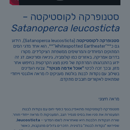
סטנופרקה לקוסטיקטה –
Satanoperca leucosticta
סטנופרקה לקוסטיקטה
(Satanoperca leucosticta), הידוע
גם כ**"Whitespotted Eartheater"**, הוא אחד מדגי המים
המתוקים המיוחדים והמרשימים ממשפחת הציקלידים. מקורו
בדרום אמריקה, באזורים כמו קולומביה, גיניאה וסורינאם. דג זה
ידוע בהתנהגותו המרתקת של סינון מצע הקרקעית בחיפוש אחר
מזון, ובכך זכה לכינוי
"אוכל אדמה מנוקד"
. צבעיו העדינים
בשילוב עם נקודות לבנות בולטות מעניקים לו מראה אלגנטי וייחודי
שמתאים לאקווריום חובבים מתקדם.
מראה חיצוני
סטנופרקה לקוסטיקטה מתאפיין בגוף כסוף-חום עם נקודות לבנות
המעטרות את פניו ואת בסיס סנפיר הגב, המעניקות לו מראה ייחודי וזוהר.
שורת הנקודות הלבנות היא שאחראית לשמו המדעי –
leucosticta
,
שפירושו "נקודות לבנות" בלטינית. הזכרים גדולים מהנקבות, כאשר