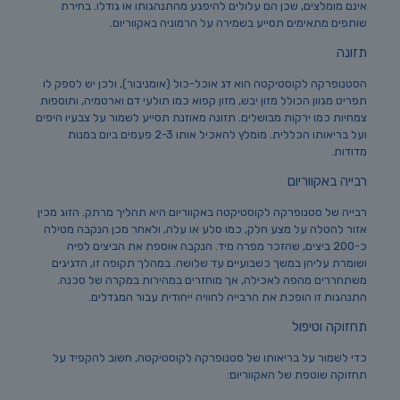
אינם מומלצים, שכן הם עלולים להיפגע מהתנהגותו או גודלו. בחירת
שותפים מתאימים תסייע בשמירה על הרמוניה באקווריום.
תזונה
הסטנופרקה לקוסטיקטה הוא דג אוכל-כול (אומניבור), ולכן יש לספק לו
תפריט מגוון הכולל מזון יבש, מזון קפוא כמו תולעי דם וארטמיה, ותוספות
צמחיות כמו ירקות מבושלים. תזונה מאוזנת תסייע לשמור על צבעיו היפים
ועל בריאותו הכללית. מומלץ להאכיל אותו 2-3 פעמים ביום במנות
מדודות.
רבייה באקווריום
רבייה של סטנופרקה לקוסטיקטה באקווריום היא תהליך מרתק. הזוג מכין
אזור להטלה על מצע חלק, כמו סלע או עלה, ולאחר מכן הנקבה מטילה
כ-200 ביצים, שהזכר מפרה מיד. הנקבה אוספת את הביצים לפיה
ושומרת עליהן במשך כשבועיים עד שלושה. במהלך תקופה זו, הדגיגים
משתחררים מהפה לאכילה, אך מוחזרים במהירות במקרה של סכנה.
התנהגות זו הופכת את הרבייה לחוויה ייחודית עבור המגדלים.
תחזוקה וטיפול
כדי לשמור על בריאותו של סטנופרקה לקוסטיקטה, חשוב להקפיד על
תחזוקה שוטפת של האקווריום: