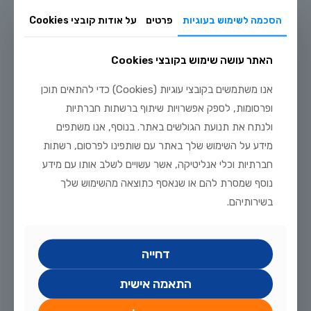
הסכמה לשימוש בעוגיות
פרטים
על אודות קובצי Cookies
האתר עושה שימוש בקובצי Cookies
יולי 20, 2026
אנו משתמשים בקובצי עוגיות (Cookies) כדי להתאים תוכן
מדריך טיפוח דגי זהב וקוי בבריכת נוי: תנאים, תזונה ומניעת מחלות
ופרסומות, לספק אפשרויות שיתוף ברשתות חברתיות
לקריאה נוספת
ולנתח את תנועת הגולשים באתר. בנוסף, אנו משתפים
מידע על השימוש שלך באתר עם שותפינו לפרסום, רשתות
חברתיות וכלי אנליטיקה, אשר עשויים לשלב אותו עם מידע
נוסף שמסרת להם או שנאסף כתוצאה מהשימוש שלך
בשירותיהם.
דחייה
התאמה אישית