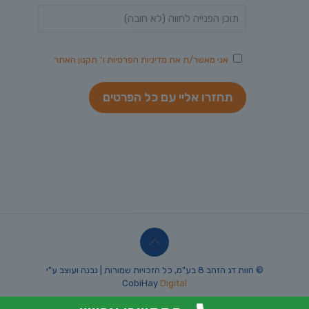
אני מאשר/ת את
מדיניות הפרטיות
ו־
תקנון האתר
© חוות דג הזהב 8 בע"מ, כל הזכויות שמורות | נבנה ועוצב ע"י
CobiHay
Digital