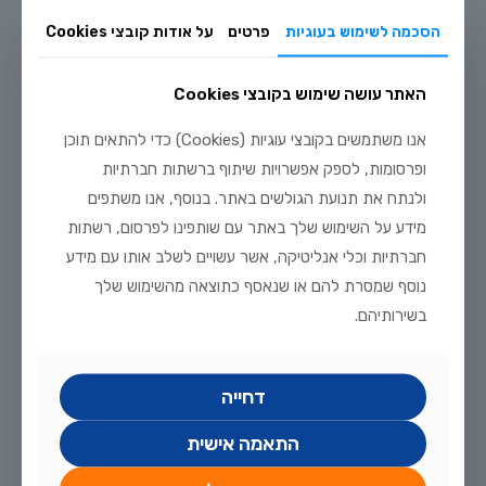
הסכמה לשימוש בעוגיות
פרטים
על אודות קובצי Cookies
האתר עושה שימוש בקובצי Cookies
יולי 20, 2026
אנו משתמשים בקובצי עוגיות (Cookies) כדי להתאים תוכן
מדריך טיפוח דגי זהב וקוי בבריכת נוי: תנאים, תזונה ומניעת מחלות
ופרסומות, לספק אפשרויות שיתוף ברשתות חברתיות
לקריאה נוספת
ולנתח את תנועת הגולשים באתר. בנוסף, אנו משתפים
מידע על השימוש שלך באתר עם שותפינו לפרסום, רשתות
חברתיות וכלי אנליטיקה, אשר עשויים לשלב אותו עם מידע
נוסף שמסרת להם או שנאסף כתוצאה מהשימוש שלך
בשירותיהם.
דחייה
התאמה אישית